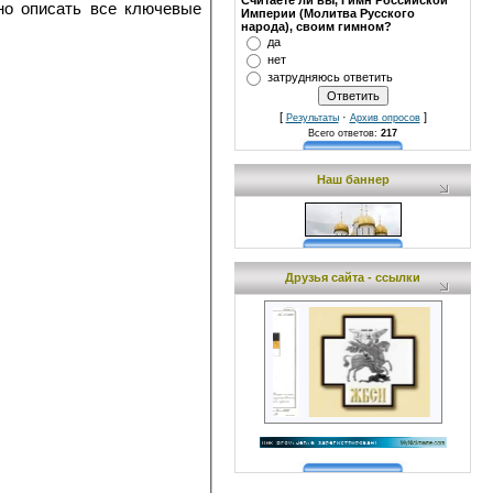
Считаете ли вы, Гимн Российской
но описать все клю­чевые
Империи (Молитва Русского
народа), своим гимном?
да
нет
затрудняюсь ответить
[
·
]
Результаты
Архив опросов
Всего ответов:
217
Наш баннер
Друзья сайта - ссылки