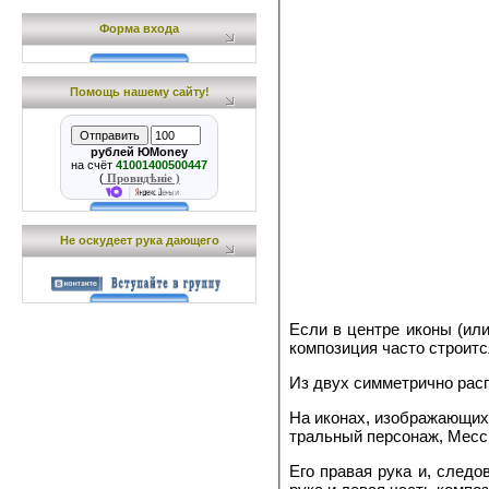
Форма входа
Помощь нашему сайту!
рублей ЮMoney
на счёт
41001400500447
(
Провидѣніе )
Не оскудеет рука дающего
Если в центре иконы (или
композиция часто строитс
Из двух симметрично расп
На иконах, изображающих 
траль­ный персонаж, Месс
Его правая рука и, следо