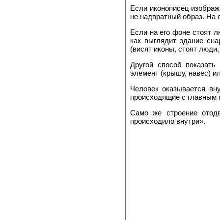
Если иконописец изобража
не надвратный образ. На 
Если на его фоне стоят л
как выглядит здание сна
(висят иконы, стоят люди
Другой способ показать
элемент (крышу, навес) и
Человек оказывается вну
происходя­щие с главным 
Само же строе­ние отод
происходило внутри».