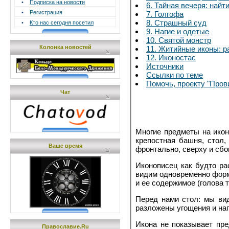
•
Подписка на новости
6. Тайная вечеря: найт
•
Регистрация
7. Голгофа
8. Страшный суд
•
Кто нас сегодня посетил
9. Нагие и одетые
10. Святой монстр
Колонка новостей
11. Житийные иконы: р
12. Иконостас
Источники
Ссылки по теме
Помочь, проекту "Пров
Чат
Многие предметы на икон
крепостная башня, стол,
Ваше время
фронтально, сверху и сбо
Иконописец как будто ра
видим одновременно форму
и ее содержимое (голова 
Перед нами стол: мы вид
разложены угощения и нап
Икона не показывает пре
Православие.Ru