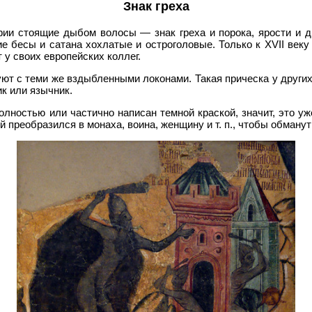
Знак греха
фии стоящие дыбом волосы — знак греха и порока, ярости и д
е бесы и сатана хохлатые и остроголовые. Только к XVII веку
 у своих европейских коллег.
уют с теми же вздыбленными локонами. Такая прическа у других
ик или язычник.
лностью или частично написан темной краской, значит, это уж
 преобразился в монаха, воина, женщину и т. п., чтобы обманут