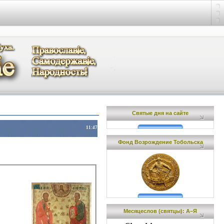
Святые дня на сайте
11:47
Фонд Возрождение Тобольска
Месяцеслов (cвятцы): А–Я