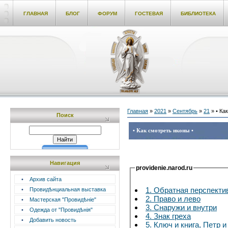
ГЛАВНАЯ
БЛОГ
ФОРУМ
ГОСТЕВАЯ
БИБЛИОТЕКА
Главная
»
2021
»
Сентябрь
»
21
» • Ка
Поиск
• Как смотреть иконы •
Навигация
providenie.narod.ru
•
Архив сайта
1. Обратная перспекти
•
Провидѣнциальная выставка
2. Право и лево
•
Мастерская "Провидѣніе"
3. Снаружи и внутри
•
Одежда от "Провидѣнія"
4. Знак греха
•
Добавить новость
5. Ключ и книга, Петр 