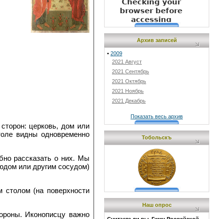
Архив записей
•
2009
2021 Август
2021 Сентябрь
2021 Октябрь
2021 Ноябрь
2021 Декабрь
Показать весь архив
сторон: церковь, дом или
столе видны одновременно
Тобольскъ
бно рассказать о них. Мы
людом или другим сосудом)
м столом (на поверхности
Наш опрос
тороны. Иконописцу важно