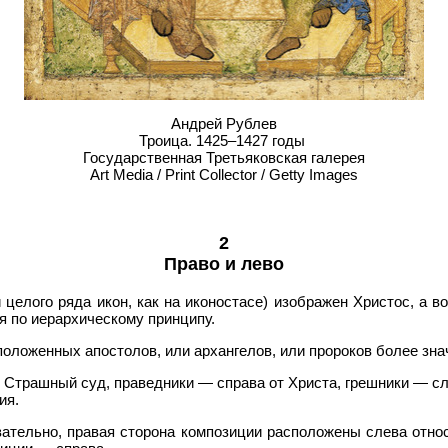
Андрей Рублев
Троица. 1425–1427 годы
Государственная Третьяковская галерея
Art Media / Print Collector / Getty Images
2
Право и лево
 целого ряда икон, как на иконостасе) изображен Христос, а в
я по иерар­хическому принципу.
оложенных апостолов, или архангелов, или пророков более знач
Страшный суд, праведники — справа от Христа, грешники — сл
ия.
вательно, правая сторона компо­зиции расположены слева относ