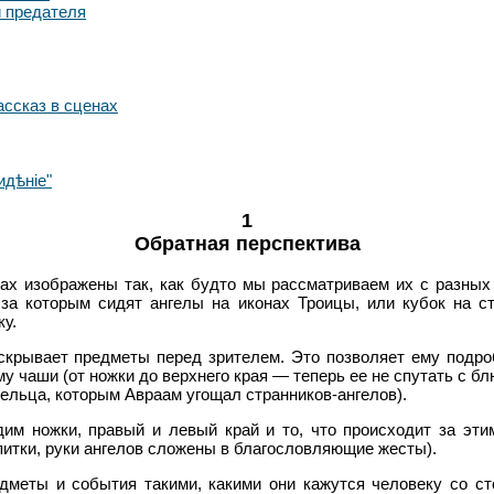
и предателя
ассказ в сценах
идѣніе"
1
Обратная перспектива
ах изображены так, как будто мы рассматриваем их с разных 
 за которым сидят ангелы на иконах Троицы, или кубок на 
ку.
скрывает предметы перед зрителем. Это позволяет ему подро
 чаши (от ножки до верхнего края — теперь ее не спутать с б
тельца, которым Авраам угощал странников-ангелов).
им ножки, правый и левый край и то, что происходит за эти
итки, руки ангелов сложены в благословляющие жесты).
дметы и события такими, какими они ка­жутся человеку со с