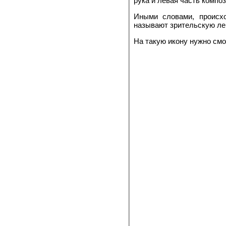
рука и левая часть компо­
Иными словами, происхо
называют зрительскую ле
На такую икону нужно смо