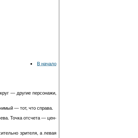
В начало
округ — другие персонажи,
имый — тот, что справа.
ева. Точка отсчета — цен­
и­тельно зрителя, а левая