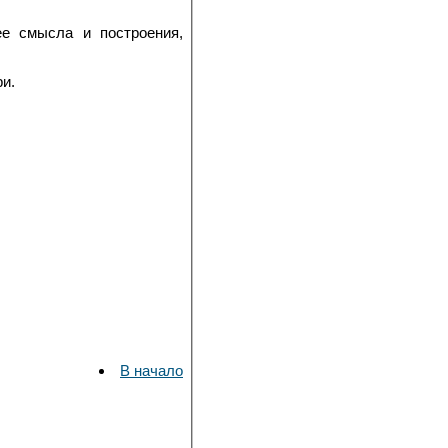
ее смысла и построения,
ри.
В начало