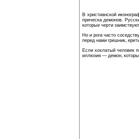
В христианской иконогра
прическа демонов. Русски
которые черти заимствуют
Но и рога часто соседств
перед нами грешник, ерет
Если хохлатый человек по
иллюзия — демон, который