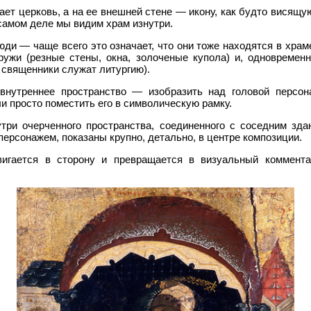
ет церковь, а на ее внешней стене — икону, как будто висящу
самом деле мы видим храм изнутри.
юди — чаще всего это означает, что они тоже находятся в храм
ружи (резные стены, окна, золоченые купола) и, одновременн
, священники служат литургию).
 внутреннее пространство — изобразить над головой персон
ли просто поместить его в символическую рамку.
три очерченного про­стран­ства, соединенного с соседним зд
персонажем, показаны крупно, детально, в центре композиции.
вигается в сторону и превращается в визуальный коммента