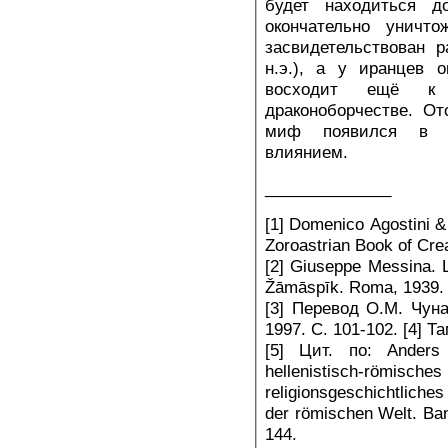
будет находиться д
окончательно уничт
засвидетельствован ра
н.э.), а у иранцев 
восходит ещё к 
драконоборчестве. О
миф появился в и
влиянием.
______________
[1] Domenico Agostini 
Zoroastrian Book of Crea
[2] Giuseppe Messina. L
Žāmāspīk. Roma, 1939.
[3] Перевод О.М. Чуна
1997. С. 101-102. [4] Та
[5] Цит. по: Anders
hellenistisch-römisches 
religionsgeschichtliche
der römischen Welt. Ban
144.