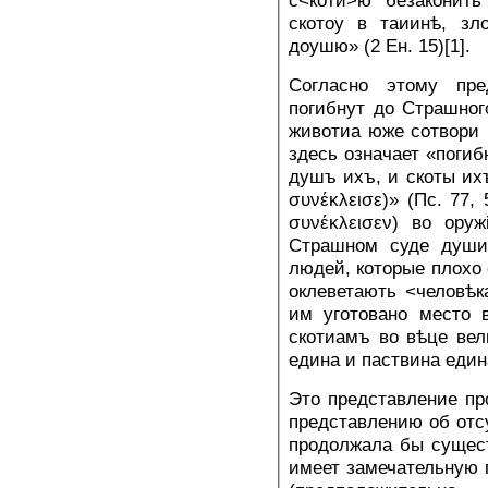
скотоу в таиинѣ, зл
доушю» (2 Ен. 15)[1].
Согласно этому пр
погибнут до Страшног
животиа юже сотвори 
здесь означает «погиб
душъ ихъ, и скоты ихъ
συνέκλεισε)» (Пс. 77, 
συνέκλεισεν) во ору
Страшном суде души
людей, которые плохо
оклеветають <человѣ
им уготовано место 
скотиамъ во вѣце вел
едина и паствина един
Это представление пр
представлению об отс
продолжала бы сущест
имеет замечательную п