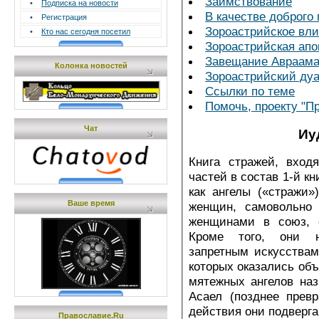
Заимствование
•
Подписка на новости
В качестве доброго
•
Регистрация
Зороастрийское вл
•
Кто нас сегодня посетил
Зороастрийская апо
Завещание Авраам
Колонка новостей
Зороастрийский ду
Ссылки по теме
Помочь, проекту "П
Чат
Иу
Книга стражей, вход
частей в состав 1-й кн
как ангелы («стражи»
Ваше время
женщин, самовольно
женщинами в союз, о
Кроме того, они н
запретным искусствам
которых оказались объ
мятежных ангелов на
Асаел (позднее прев
действия они подверг
Православие.Ru