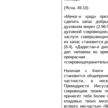
(Ясна, 49.10)
«Меног-и храд» приз
сделать запас добры
духовном мире» (2.96-
духовной сокровищнице
заслуги совершающих
их запас становится 
(8.4). «Дадестан-и ди
дел человека во вре
прекрасная 
«сокровищехранительниц
Начиная с Книги Т
становится общеприня
частности, в нес
Премудрости Иисус
сокровищем твоим п
принесёт тебе более 
кладовых твоих мил
всякого несчастья» (θ