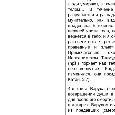
люди умирают, в течен
телом… В течение 
разрушается и распада
мучительно, как ви
владельца. В течение
верхней части тела, н
вернётся в тело, и я с
рассвете после треть
праведные и злые» (
Примечательно с
Иерсалимском Талму
(npš’) порхает над те
него вернуться. Ког
изменился, она поки
Катан, 3.7).
4-я книга Варуха (кон
возвращении души в 
дня после его смерти:
в алтаре с Варухом и 
из предавших [сме