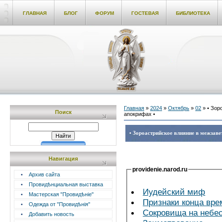
ГЛАВНАЯ
БЛОГ
ФОРУМ
ГОСТЕВАЯ
БИБЛИОТЕКА
Главная
»
2024
»
Октябрь
»
02
» • Зор
Поиск
апокрифах •
• Зороастрийское влияние в межзав
Навигация
providenie.narod.ru
•
Архив сайта
•
Провидѣнциальная выставка
Иудейский миф
•
Мастерская "Провидѣніе"
Признаки конца вре
•
Одежда от "Провидѣнія"
Сокровища на небе
•
Добавить новость