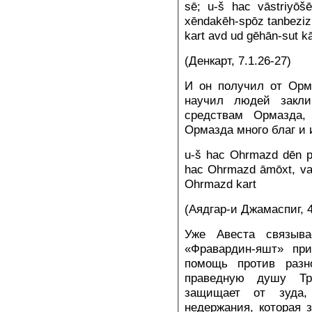
sē; u-š hac vāstriyōšē
xēndakēh-spōz tanbeziz
kart avd ud gēhān-sut k
(Денкарт, 7.1.26-27)
И он получил от Орма
научил людей закли
средствам Ормазда
Ормазда много благ и 
u-š hac Ohrmazd dēn pat
hac Ohrmazd āmōxt, va
Ohrmazd kart
(Аядгар-и Джамаспиг, 4
Уже Авеста связыва
«Фравардин-яшт» пр
помощь против разн
праведную душу Тр
защищает от зуда,
недержания, которая 