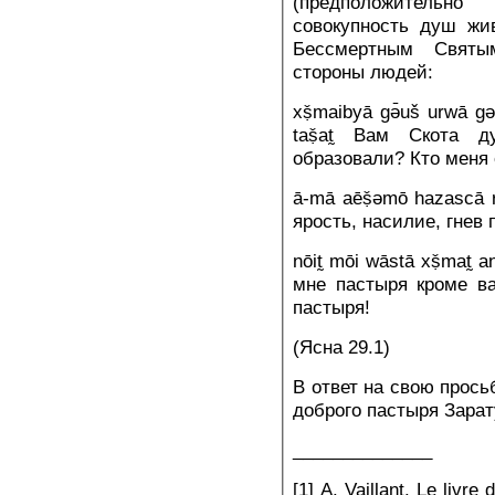
(предположитель
совокупность душ жи
Бессмертным Святы
стороны людей:
xṣ̌maibyā gə̄uš urwā 
taṣ̌at̰ Вам Скота
образовали? Кто меня
ā-mā aēṣ̌əmō hazascā 
ярость, насилие, гнев 
nōit̰ mōi wāstā xṣ̌mat̰
мне пастыря кроме ва
пастыря!
(Ясна 29.1)
В ответ на свою прось
доброго пастыря Зарат
______________
[1] A. Vaillant. Le livre