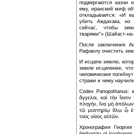
подвергаются казни 
ему, иранский миф об
откладывается: «И е
убить Аждахака, но 
сейчас, чтобы зем
тварями”» (Шайаст-на-ш
После заключения Ас
Рафаилу очистить зем
И исцели землю, котор
земле исцеление, чт
человеческие погибнут 
стражи и чему научил
Codex Panopolitanus: 
ἄγγελοι, καὶ τὴν ἴασιν
πληγήν, ἵνα μὴ ἀπόλων
τῷ μυστηρίῳ ὅλῳ ᾧ ἐπ
τοὺς υἱοὺς αὐτῶν.
Хронография Георгия
ἠφάνισαν οἱ ἐγρήγοροι,