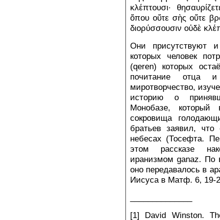
κλέπτουσι· θησαυρίζε
ὅπου οὔτε σὴς οὔτε βρ
διορύσσουσιν οὐδὲ κλέπ
Они присутствуют и
которых человек пот
(qeren) которых ост
почитание отца и 
миротворчество, изуче
историю о приняв
Монобазе, который
сокровища голодающ
братьев заявил, что
небесах (Тосефта. Пеа
этом рассказе нак
иранизмом ganaz. По 
оно передавалось в а
Иисуса в Матф. 6, 19-2
______________
[1] David Winston. Th