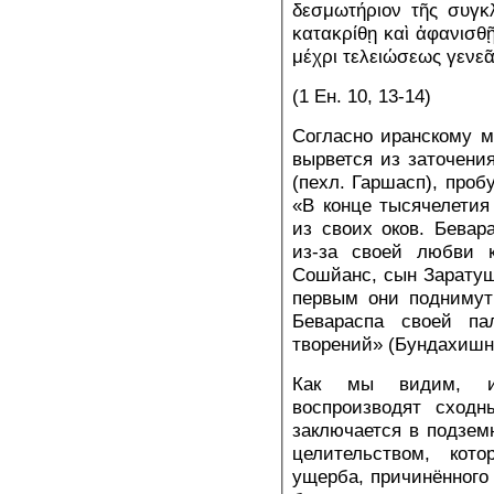
δεσμωτήριον τῆς συγκλ
κατακρίθῃ καὶ ἀφανισθῇ
μέχρι τελειώσεως γενε
(1 Ен. 10, 13-14)
Согласно иранскому м
вырвется из заточения
(пехл. Гаршасп), проб
«В конце тысячелети
из своих оков. Бевар
из-за своей любви 
Сошйанс, сын Зарату
первым они поднимут
Бевараспа своей п
творений» (Бундахишн, 
Как мы видим, и
воспроизводят сходн
заключается в подзем
целительством, ко
ущерба, причинённого