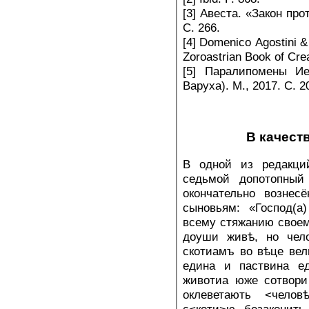
[3] Авеста. «Закон про
С. 266.
[4] Domenico Agostini 
Zoroastrian Book of Crea
[5] Паралипомены Ие
Варуха). М., 2017. С. 2
В качест
В одной из редакций
седьмой допотопный
окончательно вознес
сыновьям: «Господ(а
всему стяжанию своемо
доуши живѣ, но чел
скотиамъ во вѣце вел
едина и паствина е
животиа юже сотвори
оклеветають <чело
с<коти>ю безаконит