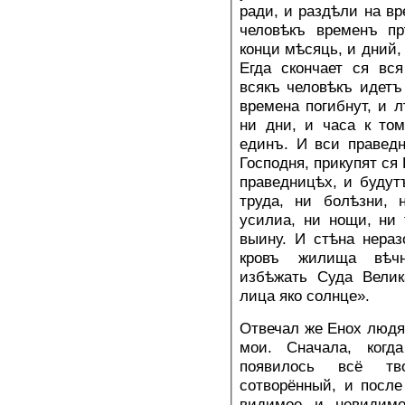
ради, и раздѣли на в
человѣкъ временъ пр
конци мѣсяць, и дний,
Егда скончает ся вс
всякъ человѣкъ идетъ
времена погибнут, и л
ни дни, и часа к том
единъ. И вси праведн
Господня, прикупят ся
праведницѣх, и будут
труда, ни болѣзни, 
усилиа, ни нощи, ни
выину. И стѣна нера
кровъ жилища вѣчн
избѣжать Суда Велик
лица яко солнце».
Отвечал же Енох людя
мои. Сначала, когд
появилось всё тв
сотворённый, и после
видимое и невидимо