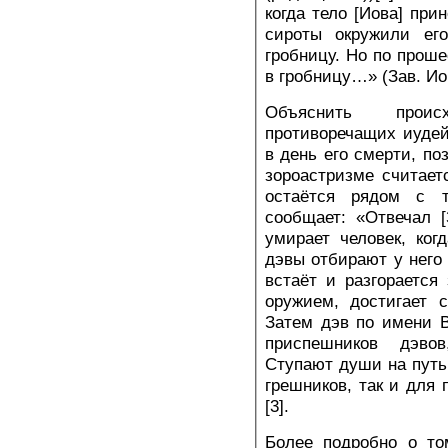
когда тело [Иова] при
сироты окружили ег
гробницу. Но по проше
в гробницу…» (Зав. Иов
Объяснить проис
противоречащих иуде
в день его смерти, по
зороастризме считает
остаётся рядом с т
сообщает: «Отвечал [
умирает человек, ког
дэвы отбирают у него 
встаёт и разгорается
оружием, достигает 
Затем дэв по имени 
приспешников дэво
Ступают души на путь
грешников, так и для 
[3].
Более подробно о то