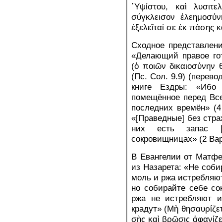
῾Υψίστου, καὶ λυσιτ
σύγκλεισον ἐλεημοσύνη
ἐξελεῖταί σε ἐκ πάσης 
Сходное представлен
«Делающий правое го
(ὁ ποιῶν δικαιοσύνην 
(Пс. Сол. 9.9) (перево
книге Ездры: «Ибо
помещённое перед Вс
последних времён» (4 
«[Праведные] без стра
них есть запас [
сокровищницах» (2 Вар.
В Евангелии от Матф
из Назарета: «Не соби
моль и ржа истребляют
но собирайте себе со
ржа не истребляют и
крадут» (Μὴ θησαυρίζετ
σὴς καὶ βρῶσις ἀφανίζε