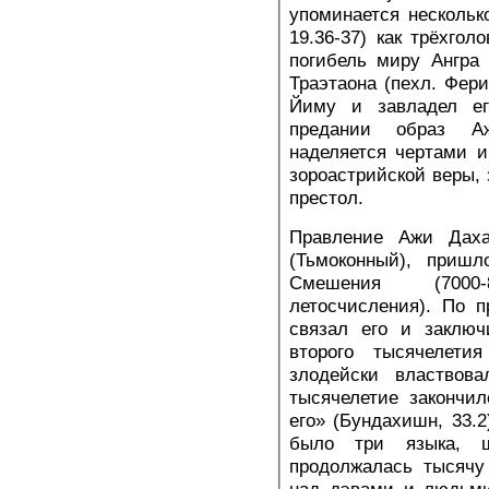
упоминается нескольк
19.36-37) как трёхгол
погибель миру Ангра
Траэтаона (пехл. Фери
Йиму и завладел ег
предании образ А
наделяется чертами ин
зороастрийской веры, 
престол.
Правление Ажи Даха
(Тьмоконный), пришл
Смешения (7000-
летосчисления). По 
связал его и заключ
второго тысячелети
злодейски властвова
тысячелетие закончи
его» (Бундахишн, 33.2
было три языка, ш
продолжалась тысячу