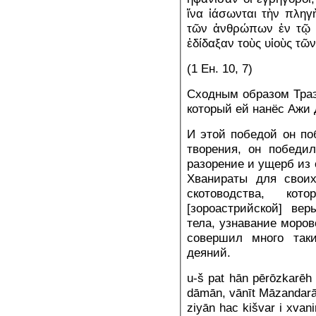
ἵνα ἰάσωνται τὴν πληγ
τῶν ἀνθρώπων ἐν τῷ μ
ἐδίδαξαν τοὺς υἱοὺς τ
(1 Ен. 10, 7)
Сходным образом Траэ
который ей нанёс Ажи 
И этой победой он по
творения, он победил
разорение и ущерб из 
Хванираты для своих
скотоводства, кот
[зороастрийской] ве
тела, узнавание моров
совершил много так
деяний.
u-š pat hān pērōzkarēh 
dāmān, vānīt Māzandarān
ziyān hac kišvar i xvan