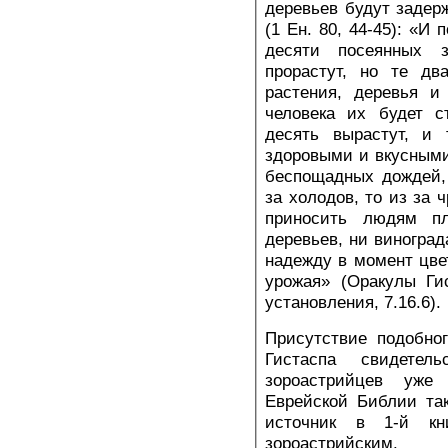
деревьев будут задер
(1 Ен. 80, 44-45): «И
десяти посеянных 
прорастут, но те дв
растения, деревья и
человека их будет с
десять вырастут, и 
здоровыми и вкусными»
беспощадных дождей, 
за холодов, то из за 
приносить людям п
деревьев, ни виноград
надежду в момент цве
урожая» (Оракулы Ги
установления, 7.16.6).
Присутствие подобно
Гистаспа свидете
зороастрийцев уже
Еврейской Библии так
источник в 1-й к
зороастрийским.