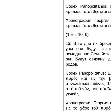
Codex Panopolitanus:
κρίσεως ἀπαχθήσεται εἰ
Хронография Георгия
κρίσεως ἀπαχθήσεται εἰ
(1 Ен. 10, 6)
13. В те дни их брося
узы они будут закл
немедленно Семъйяза 
они будут связаны д
родов.
Codex Panopolitanus: 13
πυρὸς καὶ εἰς τὴν β
συνκλείσεως αἰῶνος. 14
ἀπὸ τοῦ νῦν, μετ’ αὐτῶ
γενεᾶς.
Хронография Георгия С
εἰς τὸ χάος τοῦ πυρὸ