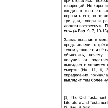
приготовились похо
говорящий: Не хоронит
входит в тело его с
хоронить его, но остав
три дня, говоря и р
должен воскреснуть. П
его» (4 Вар. 9, 7, 10-1
Заимствование в межз
представления о трёх
телом усопшего и её н
объяснить, почему 
получив от родстве
выжидает и является 
смерти (Ин. 11, 6, 
определённо покинула
выглядит тем более ч
______________
[1] The Old Testament 
Literature and Testament
[2] Ibid. P. 868.