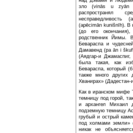
над дэвами и людьми
зло (vinās u zyān
распространял с
несправедливость (
(apēcimān kunišnīh). В
(до его окончания)
родственник Йимы. 
Бевараспа и чудесне
Дамавенд (pa ān i škuf
(Аядгар-и Джамаспиг, 
была такая, как из
Бевараспа, который (б
также много других 
Хванирах» (Дадестан-и 
Как в иранском мифе 
темницу под горой, та
и архангел Михаил 
подземную темницу Ас
грубый и острый камен
под холмами земли» (
никак не объясняет