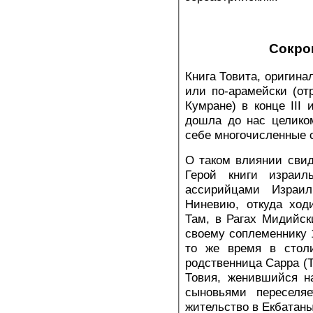
Сокро
Книга Товита, оригина
или по-арамейски (от
Кумране) в конце III 
дошла до нас целиком
себе многочисленные 
О таком влиянии свид
Герой книги израил
ассирийцами Израил
Ниневию, откуда ход
Там, в Рагах Мидийск
своему соплеменнику 1
то же время в стол
родственница Сарра (То
Товия, женившийся н
сыновьями переселя
жительство в Екбатаны 