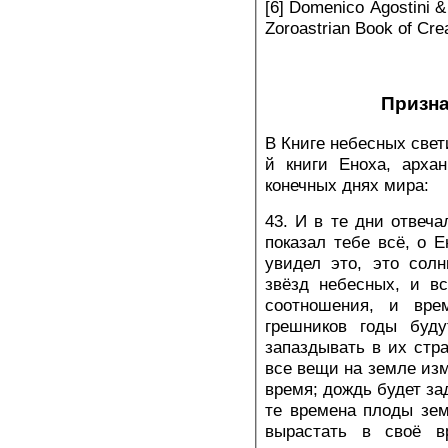
[6] Domenico Agostini 
Zoroastrian Book of Crea
Призна
В Книге небесных свет
й книги Еноха, арха
конечных днях мира:
43. И в те дни отвеча
показал тебе всё, о Е
увидел это, это солн
звёзд небесных, и в
соотношения, и вр
грешников годы буду
запаздывать в их стра
все вещи на земле изм
время; дождь будет зад
те времена плоды зем
вырастать в своё в