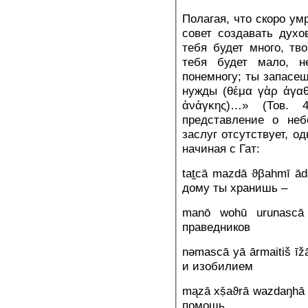
Полагая, что скоро ум
совет создавать духо
тебя будет много, тв
тебя будет мало, 
понемногу; ты запасеш
нужды (θέμα γὰρ ἀγαθ
ἀνάγκης)…» (Тов. 
представление о неб
заслуг отсутствует, о
начиная с Гат:
tat̰cā mazdā ϑβahmī ā
дому ты хранишь –
manō wohū urunascā
праведников
nəmascā yā ārmaitiš ī
и изобилием
mązā xṣ̌aϑrā wazdaŋhā
помощь.