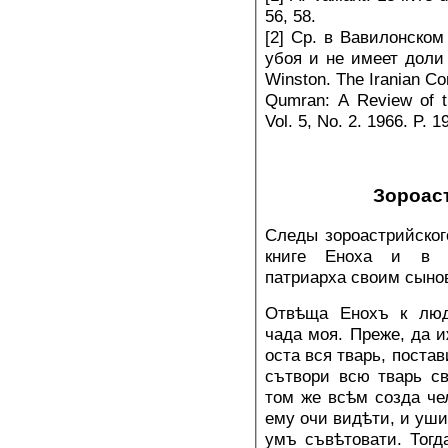
56, 58.
[2] Ср. в Вавилонском
убоя и не имеет доли 
Winston. The Iranian Co
Qumran: A Review of th
Vol. 5, No. 2. 1966. P. 19
Зороас
Следы зороастрийског
книге Еноха и в р
патриарха своим сынов
Отвѣща Енохъ к люд
чада моя. Преже, да и
оста вся тварь, постав
сътвори всю тварь с
том же всѣм созда че
ему очи видѣти, и уш
умъ съвѣтовати. Тогд