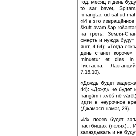
год, месяц и день буду
tō sar bavēt, Spītām
nihangtar, ud sāl ud mā
«И в это извращённое 
škuft āvām šap rōšanta
на треть; Земля-Спа
смерть и нужда будут
яшт, 4.64); «Тогда со
день станет короче» (
minuetur et dies in
Гистаспа: Лактанци
7.16.10).
«Дождь будет задержан
44): «Дождь не будет 
hangām i xvēš nē vārēt
идти в неурочное вре
(Джамасп-намаг, 29).
«Их посев будет зап
пастбищах (полях)... 
запаздывать и не буду