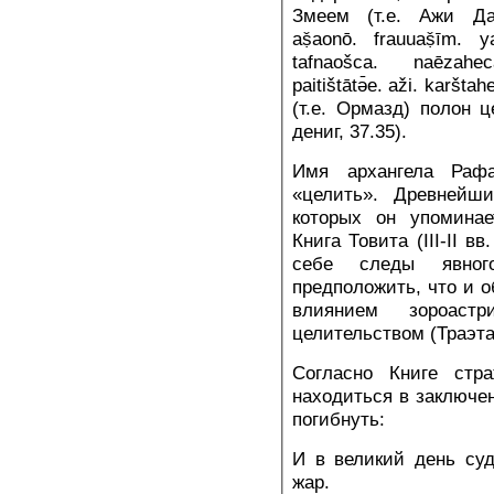
Змеем (т.е. Ажи Даха
aṣ̌aonō. frauuaṣ̌īm. y
tafnaošca. naēzaheca
paitištātə̄e. aži. karšta
(т.е. Ормазд) полон 
дениг, 37.35).
Имя архангела Рафа
«целить». Древнейш
которых он упоминае
Книга Товита (III-II вв
себе следы явног
предположить, что и о
влиянием зороаст
целительством (Траэта
Согласно Книге стр
находиться в заключен
погибнуть:
И в великий день суд
жар.