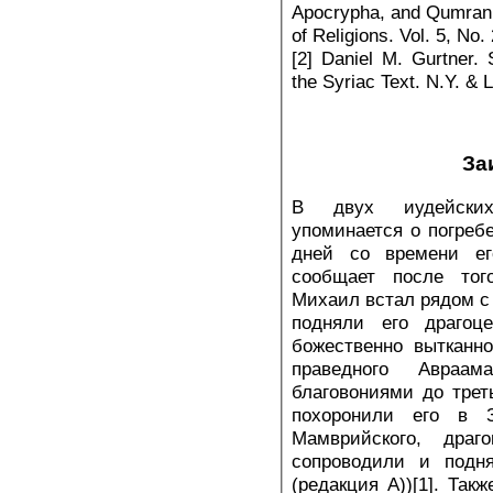
Apocrypha, and Qumran: 
of Religions. Vol. 5, No.
[2] Daniel M. Gurtner. 
the Syriac Text. N.Y. & L
За
В двух иудейских
упоминается о погреб
дней со времени ег
сообщает после тог
Михаил встал рядом с 
подняли его драго
божественно вытканн
праведного Авраа
благовониями до трет
похоронили его в 
Мамврийского, дра
сопроводили и подн
(редакция А))[1]. Так