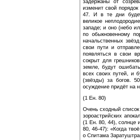
задержаны от созрев
изменит свой порядок 
47. И в те дни буде
великое неплодородие
западе; и оно (небо и
по обыкновенному по
начальственных звёзд
свои пути и отправл
появляться в свои вр
сокрыт для грешников
земле, будут ошибать
всех своих путей, и б
(звёзды) за богов. 5
осуждение придёт на н
(1 Ен. 80)
Очень сходный список 
зороастрийских апока
(1 Ен. 80, 44), солнце
80, 46-47): «Когда тво
о Спитама Заратуштра,