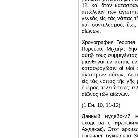
12. καὶ ὅταν κατασφαγ
ἀπώλειαν τῶν ἀγαπητῶ
γενεὰς εἰς τὰς νάπας 
καὶ συντελεσμοῦ, ἕως
αἰώνων.
Хронография Георгия 
Πορεύου, Μιχαήλ, δῆσ
αὐτῷ τοὺς συμμιγέντας
μιανθῆναι ἐν αὐταῖς ἐ
κατασφαγῶσιν οἱ υἱοὶ 
ἀγαπητῶν αὐτῶν, δῆσο
εἰς τὰς νάπας τῆς γῆς
ἡμέρας τελειώσεως τε
αἰῶνος τῶν αἰώνων.
(1 Ен. 10, 11-12)
Данный иудейский 
сходства с ирански
Аждахак). Этот архиз
означает буквально З