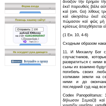
ἄνοιξον τὴν ἔρημον τὴ
ἐκεῖ πορευθεὶς βάλε αὐτ
Форма входа
καὶ (om. Go) λίθους τ
καὶ οἰκησάτω ἐκεῖ ε
Помощь нашему сайту!
πώμασον καὶ φῶς μὴ θ
κρίσεως ἀπαχθήσεται εἰ
рублей ЮMoney
(1 Ен. 10, 4-6)
на счёт
41001400500447
(
Провидѣніе )
Сходным образом нака
11. И Михаилу Бог с
Не оскудеет рука дающего
соучастников, котор
развратиться с ними в
сыны их взаимно будут
погибель своих люб
холмами земли на се
ними и до окончан
последний суд над вс
Codex Panopolitanus: 
δήλωσον Σεμιαζᾷ καὶ 
γυναιξὶν μιγεῖσιν, μιαν