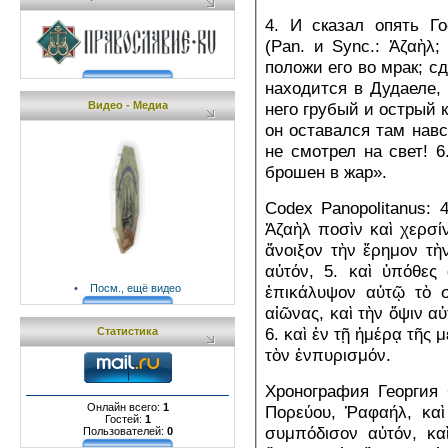
4. И сказал опять Г
(Pan. и Sync.: Ἀζαὴλ;
положи его во мрак; с
находится в Дудаеле, 
Видео - Медиа
него грубый и острый 
он оставался там навс
не смотрел на свет! 6
брошен в жар».
Codex Panopolitanus: 
Ἀζαὴλ ποσὶν καὶ χερσίν
ἄνοιξον τὴν ἔρημον τὴ
αὐτόν, 5. καὶ ὑπόθες 
•
Посм., ещё видео
ἐπικάλυψον αὐτῷ τὸ σκ
αἰῶνας, καὶ τὴν ὄψιν 
6. καὶ ἐν τῇ ἡμέρᾳ τῆς 
Статистика
τὸν ἐνπυρισμόν.
Хронография Георгия 
Онлайн всего:
1
Πορεύου, Ῥαφαήλ, καὶ
Гостей:
1
συμπόδισον αὐτόν, καὶ
Пользователей:
0