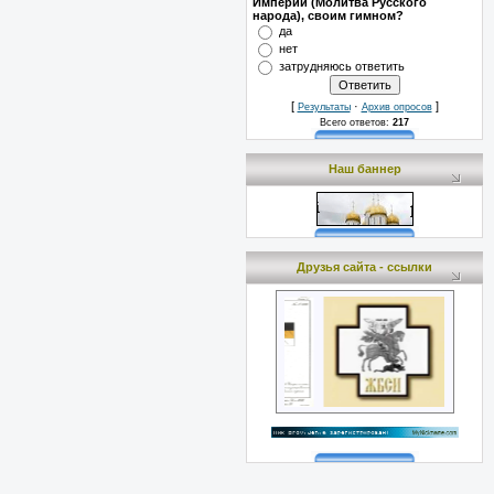
Империи (Молитва Русского
народа), своим гимном?
да
нет
затрудняюсь ответить
[
·
]
Результаты
Архив опросов
Всего ответов:
217
Наш баннер
Друзья сайта - ссылки