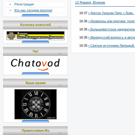
13 Января, Вторник
•
Регистрация
•
Кто нас сегодня посетил
16:37
• Доктор Уильям Пирс • Ложь, 
16:36
• Иноверцы или еретики: пон
Колонка новостей
16:36
• Большевистское надуватель
16:36
• Малорусскій вопросъ и авто
16:35
• Святые источники Липецкой 
Чат
Ваше время
Православие.Ru