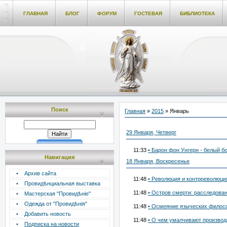
ГЛАВНАЯ
БЛОГ
ФОРУМ
ГОСТЕВАЯ
БИБЛИОТЕКА
Поиск
Главная
»
2015
»
Январь
29 Января, Четверг
11:33
• Барон фон Унгерн - белый бо
Навигация
18 Января, Воскресенье
•
Архив сайта
11:48
• Революция и контрреволюция
•
Провидѣнциальная выставка
11:48
• Остров смерти: расследован
•
Мастерская "Провидѣніе"
•
Одежда от "Провидѣнія"
11:48
• Осмеяние языческих филос
•
Добавить новость
11:48
• О чем умалчивают производ
•
Подписка на новости