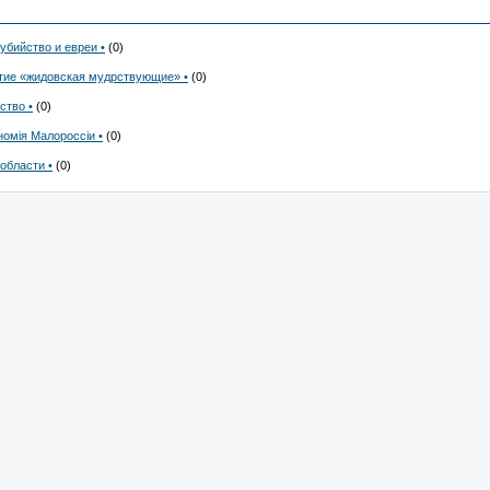
убийство и евреи •
(0)
ятие «жидовская мудрствующие» •
(0)
ство •
(0)
номія Малороссіи •
(0)
области •
(0)