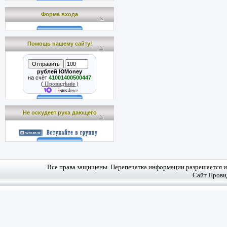
Форма входа
Помощь нашему сайту!
рублей ЮMoney
на счёт
41001400500447
(
Провидѣніе )
Не оскудеет рука дающего
Все права защищены. Перепечатка информации разрешается и 
Сайт Прови