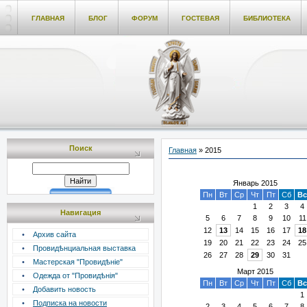
ГЛАВНАЯ
БЛОГ
ФОРУМ
ГОСТЕВАЯ
БИБЛИОТЕКА
Поиск
Главная
»
2015
Январь 2015
Пн
Вт
Ср
Чт
Пт
Сб
Вс
1
2
3
4
Навигация
5
6
7
8
9
10
11
12
13
14
15
16
17
18
•
Архив сайта
19
20
21
22
23
24
25
•
Провидѣнциальная выставка
26
27
28
29
30
31
•
Мастерская "Провидѣніе"
Март 2015
•
Одежда от "Провидѣнія"
Пн
Вт
Ср
Чт
Пт
Сб
Вс
•
Добавить новость
1
•
Подписка на новости
2
3
4
5
6
7
8