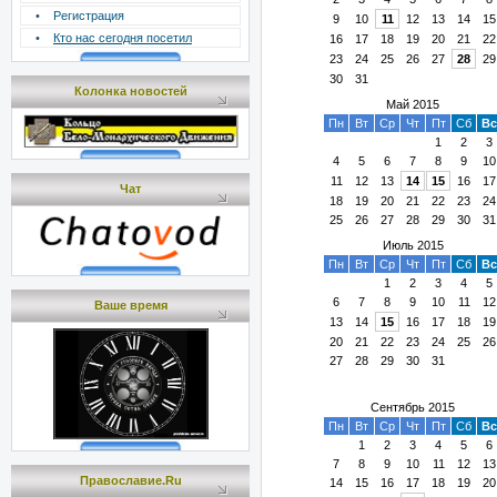
•
Регистрация
9
10
11
12
13
14
15
•
Кто нас сегодня посетил
16
17
18
19
20
21
22
23
24
25
26
27
28
29
30
31
Колонка новостей
Май 2015
Пн
Вт
Ср
Чт
Пт
Сб
Вс
1
2
3
4
5
6
7
8
9
10
11
12
13
14
15
16
17
Чат
18
19
20
21
22
23
24
25
26
27
28
29
30
31
Июль 2015
Пн
Вт
Ср
Чт
Пт
Сб
Вс
1
2
3
4
5
6
7
8
9
10
11
12
Ваше время
13
14
15
16
17
18
19
20
21
22
23
24
25
26
27
28
29
30
31
Сентябрь 2015
Пн
Вт
Ср
Чт
Пт
Сб
Вс
1
2
3
4
5
6
7
8
9
10
11
12
13
Православие.Ru
14
15
16
17
18
19
20