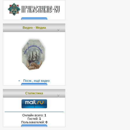
Видео - Медиа
•
Посм., ещё видео
Статистика
Онлайн всего:
1
Гостей:
1
Пользователей:
0