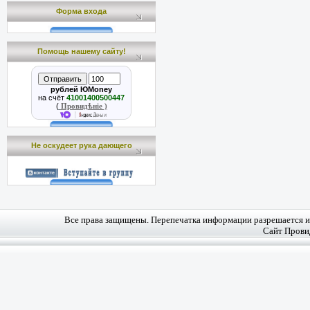
Форма входа
Помощь нашему сайту!
рублей ЮMoney
на счёт
41001400500447
(
Провидѣніе )
Не оскудеет рука дающего
Все права защищены. Перепечатка информации разрешается и 
Сайт Прови