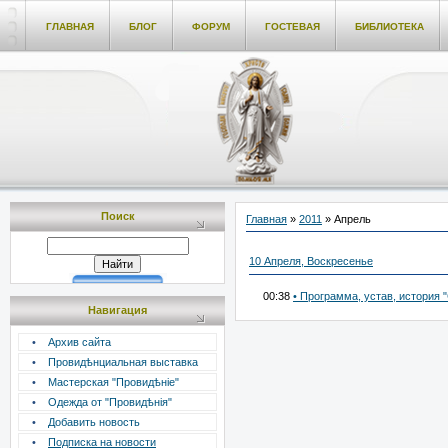
ГЛАВНАЯ
БЛОГ
ФОРУМ
ГОСТЕВАЯ
БИБЛИОТЕКА
Поиск
Главная
»
2011
»
Апрель
10 Апреля, Воскресенье
00:38
• Программа, устав, история 
Навигация
•
Архив сайта
•
Провидѣнциальная выставка
•
Мастерская "Провидѣніе"
•
Одежда от "Провидѣнія"
•
Добавить новость
•
Подписка на новости