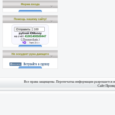
Форма входа
Помощь нашему сайту!
рублей ЮMoney
на счёт
41001400500447
(
Провидѣніе )
Не оскудеет рука дающего
Все права защищены. Перепечатка информации разрешается и 
Сайт Прови