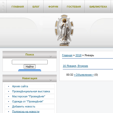
ГЛАВНАЯ
БЛОГ
ФОРУМ
ГОСТЕВАЯ
БИБЛИОТЕКА
Поиск
Главная
»
2018
»
Январь
16 Января, Вторник
00:32
• Объявление •
(0)
Навигация
•
Архив сайта
•
Провидѣнциальная выставка
•
Мастерская "Провидѣніе"
•
Одежда от "Провидѣнія"
•
Добавить новость
•
Подписка на новости