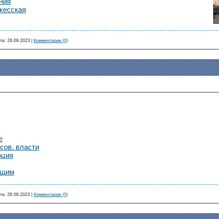
ния
кесская
та:
28.09.2023
|
Комментарии (0)
е
сов. власти
юция
ющим
та:
28.09.2023
|
Комментарии (0)