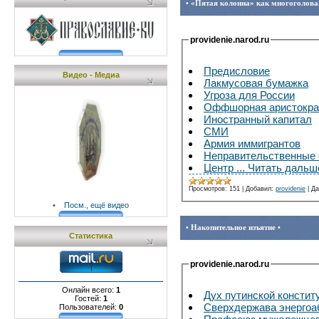
• «Пятая колонна» как многоголовая
providenie.narod.ru
Предисловие
Видео - Медиа
Лакмусовая бумажка
Угроза для России
Оффшорная аристокра
Иностранный капитал
СМИ
Армия иммигрантов
Неправительственные 
Центр
...
Читать дальш
Просмотров:
151
|
Добавил:
providenie
|
Да
•
Посм., ещё видео
• Накопительное изъятие •
Статистика
providenie.narod.ru
Онлайн всего:
1
Дух путинской констит
Гостей:
1
Сверхдержава энергоа
Пользователей:
0