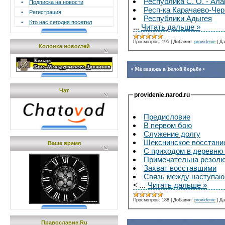
Республика С. О. - Ала
•
Подписка на новости
Респ-ка Карачаево-Чер
•
Регистрация
Республики Адыгея
•
Кто нас сегодня посетил
...
Читать дальше »
Просмотров:
195
|
Добавил:
providenie
|
Да
Колонка новостей
• Молодежь в Белой борьбе •
Чат
providenie.narod.ru
Предисловие
В первом бою
Служение долгу
Шекснинское восстани
Ваше время
С приходом в деревню 
Примечательна резол
Захват восставшими
Связь между наступа
<
...
Читать дальше »
Просмотров:
188
|
Добавил:
providenie
|
Да
Православие.Ru