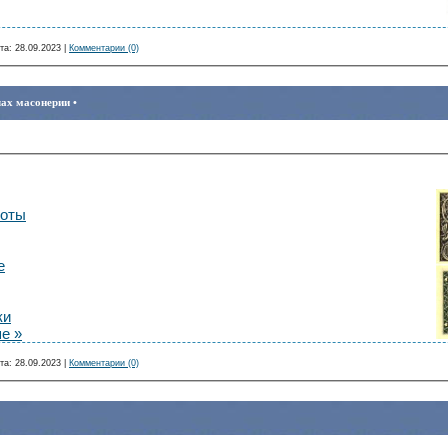
та:
28.09.2023
|
Комментарии (0)
лах масонерии •
ноты
е
ки
е »
та:
28.09.2023
|
Комментарии (0)