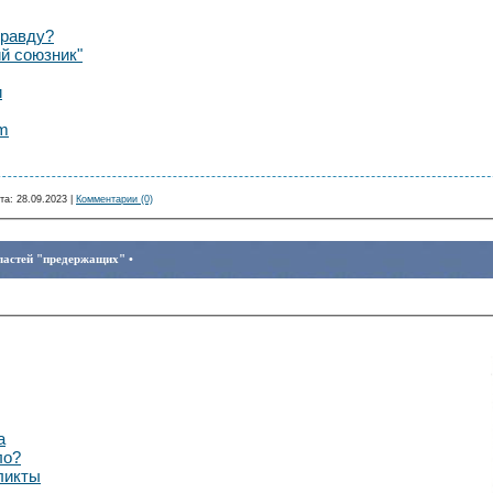
правду?
й союзник"
и
am
та:
28.09.2023
|
Комментарии (0)
ластей "предержащих" •
а
ло?
ликты