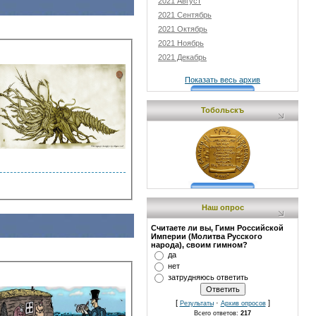
2021 Август
2021 Сентябрь
2021 Октябрь
2021 Ноябрь
2021 Декабрь
Показать весь архив
Тобольскъ
Наш опрос
Считаете ли вы, Гимн Российской
Империи (Молитва Русского
народа), своим гимном?
да
нет
затрудняюсь ответить
[
·
]
Результаты
Архив опросов
Всего ответов:
217