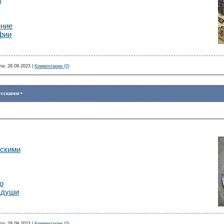
в
ение
фии
та:
28.09.2023
|
Комментарии (0)
усскими •
сскими
о
 души
та:
28.09.2023
|
Комментарии (0)