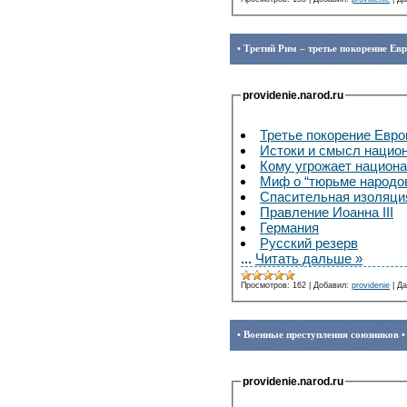
• Третий Рим – третье покорение Ев
providenie.narod.ru
Третье покорение Евр
Истоки и смысл нацио
Кому угрожает национ
Миф о “тюрьме народо
Спасительная изоляци
Правление Иоанна III
Германия
Русский резерв
...
Читать дальше »
Просмотров:
162
|
Добавил:
providenie
|
Да
• Военные преступления союзников •
providenie.narod.ru