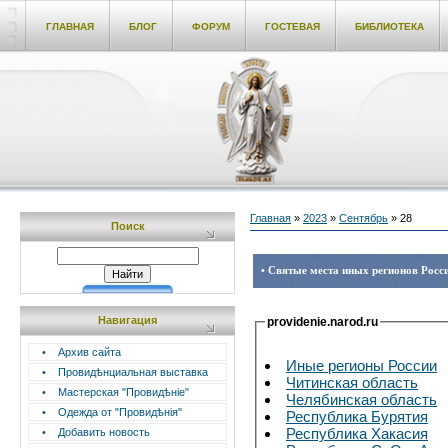
ГЛАВНАЯ
БЛОГ
ФОРУМ
ГОСТЕВАЯ
БИБЛИОТЕКА
Главная
»
2023
»
Сентябрь
»
28
Поиск
• Святые места иных регионов Росси
Навигация
providenie.narod.ru
•
Архив сайта
Иные регионы России
•
Провидѣнциальная выставка
Читинская область
•
Мастерская "Провидѣніе"
Челябинская область
•
Одежда от "Провидѣнія"
Республика Бурятия
Республика Хакасия
•
Добавить новость