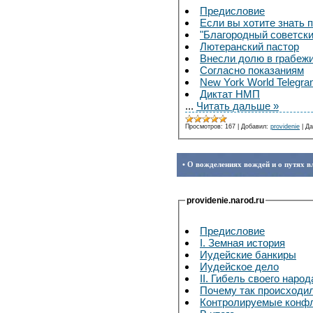
Предисловие
Если вы хотите знать 
"Благородный советски
Лютеранский пастор
Внесли долю в грабеж
Согласно показаниям
New York World Telegr
Диктат НМП
...
Читать дальше »
Просмотров:
167
|
Добавил:
providenie
|
Да
• О вожделениях вождей и о путях в
providenie.narod.ru
Предисловие
I. Земная история
Иудейские банкиры
Иудейское дело
II. Гибель своего народ
Почему так происходи
Контролируемые конф