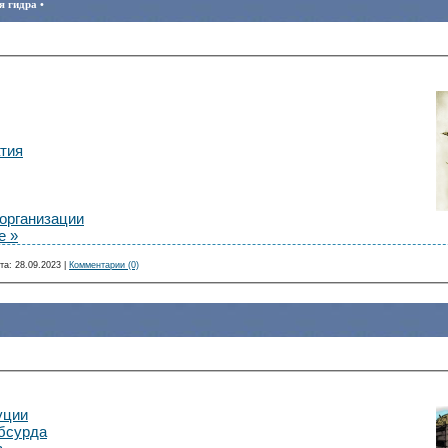
 гидра •
тия
организации
е »
та:
28.09.2023
|
Комментарии (0)
уции
бсурда