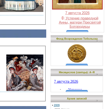
7 августа 2026
Успение праведной
Анны, матери Пресвятой
Богородицы
Фонд Возрождение Тобольска
Месяцеслов (cвятцы): А–Я
Архив записей
•
2009