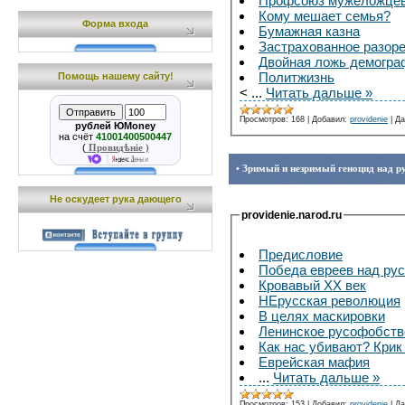
Профсоюз мужеложце
Кому мешает семья?
Форма входа
Бумажная казна
Застрахованное разор
Двойная ложь демогра
Политжизнь
Помощь нашему сайту!
<
...
Читать дальше »
Просмотров:
168
|
Добавил:
providenie
|
Да
рублей ЮMoney
на счёт
41001400500447
(
Провидѣніе )
• Зримый и незримый геноцид над р
Не оскудеет рука дающего
providenie.narod.ru
Предисловие
Победа евреев над ру
Кровавый XX век
НЕрусская революция
В целях маскировки
Ленинское русофобств
Как нас убивают? Крик
Еврейская мафия
...
Читать дальше »
Просмотров:
153
|
Добавил:
providenie
|
Да