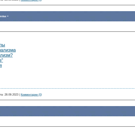
ропы •
опы
нализма
ализм?
в”
я
та:
28.09.2023
|
Комментарии (0)