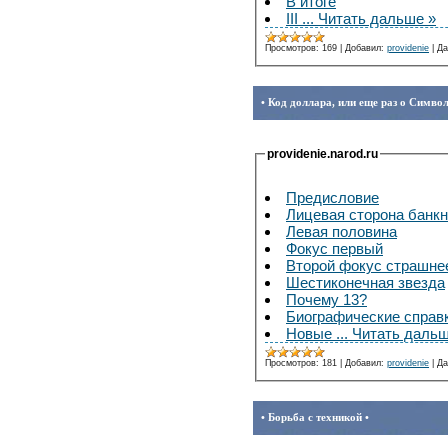
В итоге
III
...
Читать дальше »
Просмотров:
169
|
Добавил:
providenie
|
Да
• Код доллара, или еще раз о Симво
providenie.narod.ru
Предисловие
Лицевая сторона банк
Левая половина
Фокус первый
Второй фокус страшне
Шестиконечная звезда
Почему 13?
Биографические справ
Новые
...
Читать дальш
Просмотров:
181
|
Добавил:
providenie
|
Да
• Борьба с техникой •