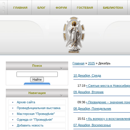
ГЛАВНАЯ
БЛОГ
ФОРУМ
ГОСТЕВАЯ
БИБЛИОТЕКА
Главная
»
2025
»
Декабрь
Поиск
10 Декабря, Среда
17:19
• Святые места в Новосибирс
09 Декабря, Вторник
Навигация
•
Архив сайта
09:36
• Провидение – значение пон
•
Провидѣнциальная выставка
08 Декабря, Понедельник
•
Мастерская "Провидѣніе"
15:51
• Къ вопросу о возстановлені
•
Одежда от "Провидѣнія"
07 Декабря, Воскресенье
•
Добавить новость