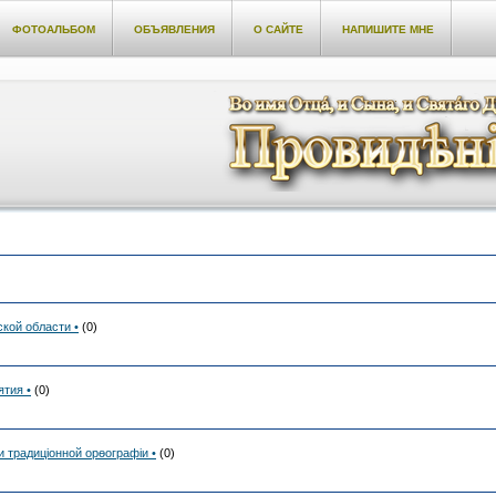
ФОТОАЛЬБОМ
ОБЪЯВЛЕНИЯ
О САЙТЕ
НАПИШИТЕ МНЕ
кой области •
(0)
ятия •
(0)
и традиціонной орѳографіи •
(0)