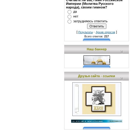
Считаете ли вы, Гимн Российской
Империи (Молитва Русского
народа), своим гимном?
да
нет
затрудняюсь ответить
[
·
]
Результаты
Архив опросов
Всего ответов:
217
Наш баннер
Друзья сайта - ссылки