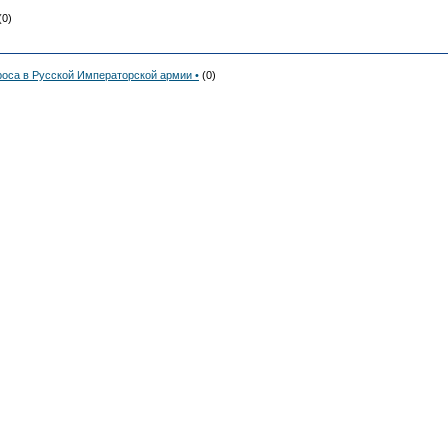
(0)
роса в Русской Императорской армии •
(0)