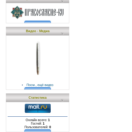
Видео - Медиа
•
Посм., ещё видео
Статистика
Онлайн всего:
1
Гостей:
1
Пользователей:
0