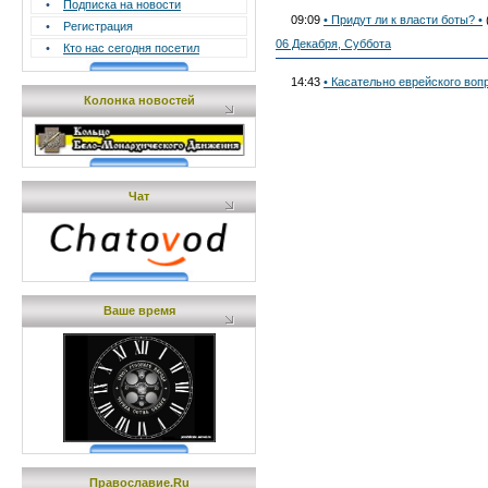
•
Подписка на новости
09:09
• Придут ли к власти боты? •
•
Регистрация
06 Декабря, Суббота
•
Кто нас сегодня посетил
14:43
• Касательно еврейского воп
Колонка новостей
Чат
Ваше время
Православие.Ru