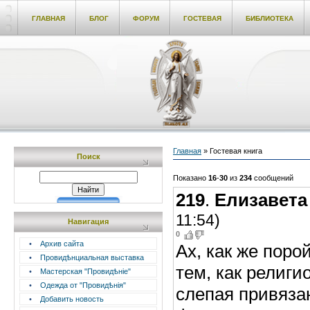
ГЛАВНАЯ
БЛОГ
ФОРУМ
ГОСТЕВАЯ
БИБЛИОТЕКА
Главная
»
Гостевая книга
Поиск
Показано
16
-
30
из
234
сообщений
219
.
Елизавета
11:54)
Навигация
0
•
Архив сайта
Ах, как же поро
•
Провидѣнциальная выставка
тем, как религ
•
Мастерская "Провидѣніе"
•
Одежда от "Провидѣнія"
слепая привяза
•
Добавить новость