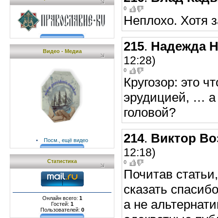
0
Неплохо. Хотя з
215
.
Надежда 
Видео - Медиа
12:28)
0
Кругозор: это ч
эрудицией, … а
головой?
214
.
Виктор Во
•
Посм., ещё видео
12:18)
Статистика
0
Почитав статьи,
сказать спасиб
Онлайн всего:
1
а не альтернат
Гостей:
1
Пользователей:
0