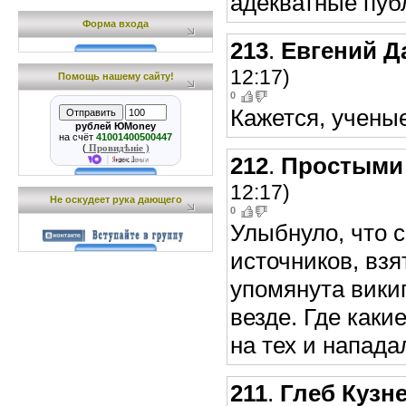
адекватные пуб
Форма входа
213
.
Евгений 
12:17)
Помощь нашему сайту!
0
Кажется, учены
рублей ЮMoney
на счёт
41001400500447
(
Провидѣніе )
212
.
Простыми
12:17)
Не оскудеет рука дающего
0
Улыбнуло, что 
источников, вз
упомянута викип
везде. Где каки
на тех и напада
211
.
Глеб Кузн