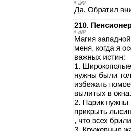
0
Да. Обратил вн
210
.
Пенсионе
0
Магия западной
меня, когда я о
важных истин:
1. Широкополы
нужны были тол
избежать помое
вылитых в окна
2. Парик нужны 
прикрыть лысин
, что всех брил
3. Кружевные жа