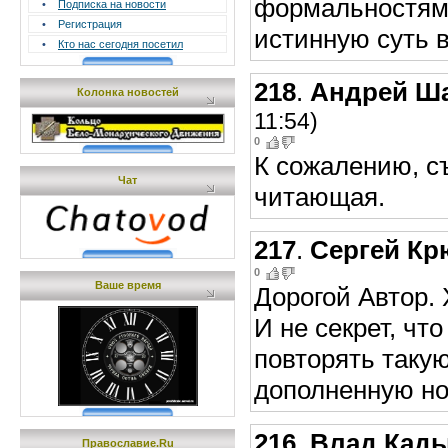
формальностям 
•
Подписка на новости
•
Регистрация
истинную суть 
•
Кто нас сегодня посетил
218
.
Андрей Ш
Колонка новостей
11:54)
0
К сожалению, с
Чат
читающая.
217
.
Сергей Кр
0
Ваше время
Дорогой Автор.
И не секрет, чт
повторять таку
дополненную н
216
.
Влад Кад
Православие.Ru