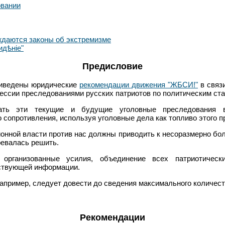
овании
ждаются законы об экстремизме
идѣніе"
Предисловие
приведены юридические
рекомендации движения "ЖБСИ!"
в связ
рессии преследованиями русских патриотов по политическим ста
ть эти текущие и будущие уголовные преследования в
 сопротивления, используя уголовные дела как топливо этого п
ионной власти против нас должны приводить к несоразмерно бо
ревалась решить.
организованные усилия, объединение всех патриотичес
ствующей информации.
апример, следует довести до сведения максимального количес
Рекомендации