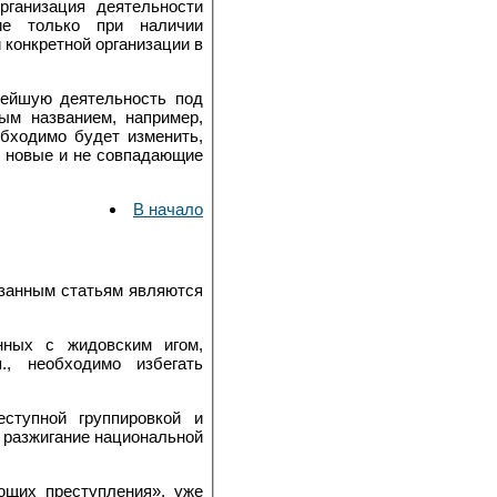
рганизация деятельности
ние только при наличии
 конкретной организации в
нейшую деятельность под
ым названием, например,
бходимо будет изменить,
ь новые и не совпадающие
В начало
занным статьям являются
нных с жидовским игом,
., необходимо избегать
ступной группировкой и
к разжигание национальной
ющих преступления», уже