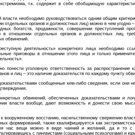
экстремизма, т.к. содержит в себе обобщающую характеристи
 власти необходимо руководствоваться одним общим критери
ии отдельных органов и должностных лиц) можно в чем угодно –
одных богатств, продажности, совершении преступлений прот
я в отношении отдельных органов и должностных лиц треб
ых обвинений.
реступную деятельность» конкретного лица необходимо сс
льные приговоры в отношении этого лица и только примените
ельность».
но понести уголовную ответственность за распространение к
анов и лиц – это наличие доказательств по каждому пункту обв
доказательствами сообщенные кем-либо сведения, если они не
дтверждения.
онкретных обвинений, обеспеченных доказательствами и лог
ии власти вообще, дают возможность и донести свою мысл
к вооруженному восстанию, насильственному свержению влас
нных формирований, также квалифицируется как экстремистска
ля нас вещи можно в виде чаяний и желаний, да и то с 
льтировавшись с лингвистами (социальными психологами) и юр