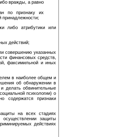
отношения к религии, социальной, расовой, национальной, религиозной или языковой принадлежности;
ики либо атрибутики или
ных действий;
или совершению указанных
ости финансовых средств,
ой, факсимильной и иных
телем в наиболее общем и
ешения об обнаружении в
 и делать обвинительные
социальной психологии) о
но содержатся признаки
защиты на всех стадиях
и осуществлении защиты
криминируемых действиях