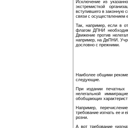
Исключение из указанно
экстремисткой организ
вступившего в законную с
связи с осуществлением 
Так, например, если в 
флагом ДПНИ необходимо
Движение против нелега
например, на ДвПНИ. Учр
дословно с прежними.
Наиболее общими рекоме
следующие.
При издании печатных 
нелегальной иммиграци
обобщающих характеристик
Например, перечислени
требование изгнать ее и 
розни.
А вот требование «изгн