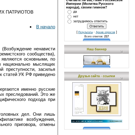
Считаете ли вы, Гимн Российской
Империи (Молитва Русского
народа), своим гимном?
ИХ ПАТРИОТОВ
да
нет
затрудняюсь ответить
В начало
[
·
]
Результаты
Архив опросов
Всего ответов:
217
 (Возбуждение ненависти
Наш баннер
ремистского сообщества),
Ф являются основными, по
и национально мыслящих
й преступности, засилья
х статей УК РФ приведено
Друзья сайта - ссылки
ергаются именно русские
ых преследований. Это же
цифического подхода при
уголовных дел. Они лишь
филактике возбуждения,
ьного приговора, отмены