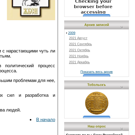
Архив записей
•
2009
2021 Август
2021 Сентябрь
2021 Октябрь
и с нарастающими чуть ли
тьям.
2021 Ноябрь
2021 Декабрь
 политический процесс
роцесса.
Показать весь архив
льшим проблемам для нее,
Тобольскъ
ких сил и разработка и
тва людей.
В начало
Наш опрос