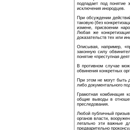
подпадает под понятие 
исключения инородцев.
При обсуждении действий
таковую (без конкретизац
измене, присвоении нар
Любая же конкретизаци
доказательств тех или ин
Описывая, например, «п
законную силу обвините
понятие «преступная деят
В противном случае мож
обвинения конкретных орг
При этом не могут быть 
либо документального по
Грамотная комбинация к
общие выводы в отношен
преследования.
Любой публичный призыв 
органов власти, вооруже
легально эти важные д
предварительно проконсу