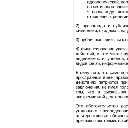
идеологической, политической, расовой, национальн
• пропаганду исключительности, пре
2) пропаганда и публич
символики, сходных с нац
3) публичные призывы к 
4) финансирование указа
действий, в том числе п
недвижимости, учебной,
видов связи, информацион
В силу того, что само п
пространном виде, прав
действиях патриотов пр
заключения, не имея пол
том, что в высказыван
экстремисткой деятельно
Это обстоятельство да
уголовного преследова
альтернативных обвинен
признаков экстремистской