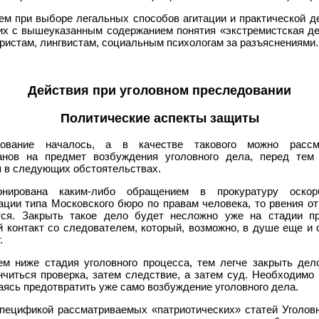
м при выборе легальных способов агитации и практической д
их с вышеуказанным содержанием понятия «экстремистская д
ристам, лингвистам, социальным психологам за разъяснениями.
Действия при уголовном преследовании
Политические аспекты защиты
дование началось, а в качестве такового можно рассм
анов на предмет возбуждения уголовного дела, перед тем 
 в следующих обстоятельствах.
онирована каким-либо обращением в прокуратуру оскор
ации типа Московского бюро по правам человека, то рвения от
ся. Закрыть такое дело будет несложно уже на стадии пр
 контакт со следователем, который, возможно, в душе еще и 
.
м ниже стадия уголовного процесса, тем легче закрыть дел
нчиться проверка, затем следствие, а затем суд. Необходимо 
аясь предотвратить уже само возбуждение уголовного дела.
пецификой рассматриваемых «патриотических» статей Уголовно