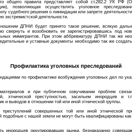
го общего правила представляет собой ст.282.2 УК РФ (О
ации), позволяющая осуществлять уголовное преследова
илу судебного решения о ликвидации или запрете деятельности
ею экстремистской деятельности.
отношении ДПНИ будет принято такое решение, всякую даль
 свернуть и возобновить ее зарегистрировавшись под нов
льных иммигрантов. При этом аббревиатуру ДПНИ так же нео
едительные и уставные документы необходимо так же создат
Профилактика уголовных преследований
ндациями по профилактике возбуждения уголовных дел по ука
материалов и при публичном озвучивании проблем связа
ей, этнической преступностью, засильем инородцев и т.п
 и выводов в отношении той или иной этнической группы.
е преступлений совершенных той или иной этнической пре
ей подобные с нашей земли не могут быть квалифицированы ка
ать инородцев оккупировавших рынки, безнаказанно соверша