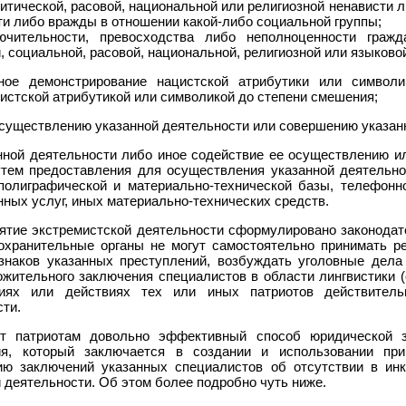
ой или религиозной ненависти либо вражды, а равно
по мотивам ненависти либо вражды в отношении какой-либо социальной группы;
восходства либо неполноценности граждан по признаку их
ное демонстрирование нацистской атрибутики или символ
истской атрибутикой или символикой до степени смешения;
осуществлению указанной деятельности или совершению указан
нной деятельности либо иное содействие ее осуществлению 
утем предоставления для осуществления указанной деятельн
 полиграфической и материально-технической базы, телефонн
ных услуг, иных материально-технических средств.
онятие экстремистской деятельности сформулировано законода
оохранительные органы не могут самостоятельно принимать р
изнаков указанных преступлений, возбуждать уголовные дела
ожительного заключения специалистов в области лингвистики (
иях или действиях тех или иных патриотов действитель
сти.
ет патриотам довольно эффективный способ юридической 
ния, который заключается в создании и использовании пр
ию заключений указанных специалистов об отсутствии в ин
 деятельности. Об этом более подробно чуть ниже.