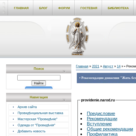
ГЛАВНАЯ
БЛОГ
ФОРУМ
ГОСТЕВАЯ
БИБЛИОТЕКА
Главная
»
2021
»
Август
»
14
» • Реком
Поиск
• Рекомендации движения "Жить без 
Навигация
providenie.narod.ru
•
Архив сайта
Предисловие
•
Провидѣнциальная выставка
Рекомендации
•
Мастерская "Провидѣніе"
Вступление
•
Одежда от "Провидѣнія"
Общие рекомендации
•
Добавить новость
Профилактика