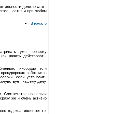
еятельности должно стать
еятельность» и при любом
В начало
атривать уже проверку
как начать действовать,
бленного инородца или
 прокурорских работников
оверки, если установить
сочувствует нашему делу,
о. Соответственно нельзя
сразу же и очень активно
го кодекса, является то,