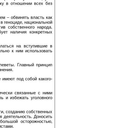
ку в отношении всех без
ем – обвинять власть как
 в геноциде, национальной
ив собственного народа.
ует наличия конкретных
ылаться на вступившие в
льно к ним использовать
леветы. Главный принцип
инения.
 имеют под собой какого-
ически связанные с ними
ь и избежать уголовного
ти, созданию собственных
я деятельность. Доносить
большой осторожностью,
истами.