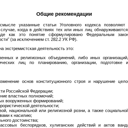
Общие рекомендации
смысле указанные статьи Уголовного кодекса позволяют 
случае, когда в действиях тех или иных лиц обнаруживаются
иде как это понятие сформулировано Федеральным закон
сти" (за исключением ст. 282.2 УК РФ).
на экстремистская деятельность это:
венных и религиозных объединений, либо иных организаций
ческих лиц по планированию, организации, подготовке 
го строя и нарушение целостности Российской
сти Российской Федерации;
ение властных полномочий;
ных вооруженных формирований;
ррористической деятельности;
гиозной розни, а также социальной розни, связанной с
вами к насилию;
ьного достоинства;
улиганских действий и актов вандализма по мотивам