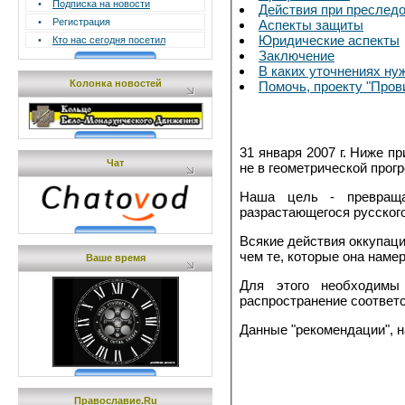
•
Подписка на новости
Действия при преслед
•
Регистрация
Аспекты защиты
Юридические аспекты
•
Кто нас сегодня посетил
Заключение
В каких уточнениях ну
Колонка новостей
Помочь, проекту "Пров
31 января 2007 г. Ниже 
Чат
не в геометрической прог
Наша цель - превраща
разрастающегося русского
Всякие действия оккупац
чем те, которые она наме
Ваше время
Для этого необходимы 
распространение соответ
Данные "рекомендации", н
Православие.Ru