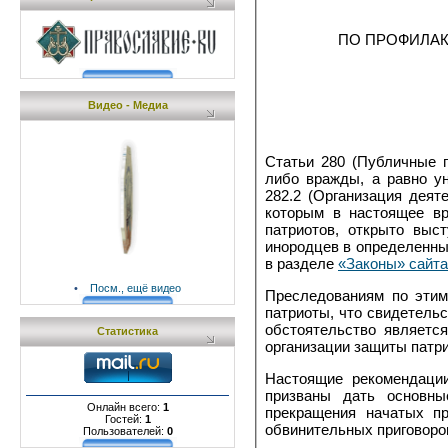
ПО ПРОФИЛАК
Видео - Медиа
Статьи 280 (Публичные 
либо вражды, а равно ун
282.2 (Организация деят
которым в настоящее в
патриотов, открыто выс
инородцев в определенны
в разделе
«Законы» сайта
•
Посм., ещё видео
Преследованиям по этим
патриоты, что свидетель
обстоятельство являетс
Статистика
организации защиты патри
Настоящие рекомендации
призваны дать основны
Онлайн всего:
1
прекращения начатых пр
Гостей:
1
обвинительных приговоро
Пользователей:
0