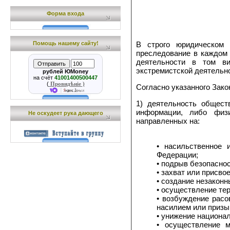
Форма входа
В строго юридическом 
Помощь нашему сайту!
преследование в каждом 
деятельности в том в
экстремистской деятельно
рублей ЮMoney
на счёт
41001400500447
(
Провидѣніе )
Согласно указанного Зако
1) деятельность общест
информации, либо физи
Не оскудеет рука дающего
направленных на:
• насильственное изменение основ конституционно
Федерации;
• подрыв безопасно
• захват или присво
• создание незакон
• осуществление те
• возбуждение расовой, национальной или рели
насилием или призы
• унижение национал
• осуществление массовых беспорядков, х