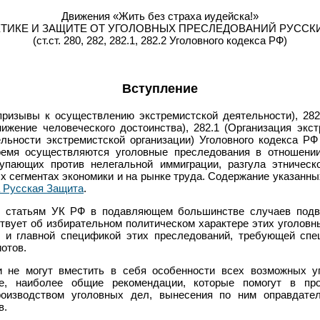
Движения «Жить без страха иудейска!»
ТИКЕ И ЗАЩИТЕ ОТ УГОЛОВНЫХ ПРЕСЛЕДОВАНИЙ РУССК
(ст.ст. 280, 282, 282.1, 282.2 Уголовного кодекса РФ)
Вступление
призывы к осуществлению экстремистской деятельности), 282
ижение человеческого достоинства), 282.1 (Организация экст
ельности экстремистской организации) Уголовного кодекса Р
ремя осуществляются уголовные преследования в отношени
тупающих против нелегальной иммиграции, разгула этническо
х сегментах экономики и на рынке труда. Содержание указанны
 Русская Защита
.
 статьям УК РФ в подавляющем большинстве случаев подв
ствует об избирательном политическом характере этих уголовн
я и главной спецификой этих преследований, требующей спе
отов.
 не могут вместить в себя особенности всех возможных 
е, наиболее общие рекомендации, которые помогут в про
оизводством уголовных дел, вынесения по ним оправдател
в.