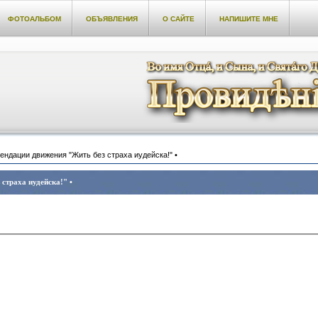
ФОТОАЛЬБОМ
ОБЪЯВЛЕНИЯ
О САЙТЕ
НАПИШИТЕ МНЕ
ендации движения "Жить без страха иудейска!" •
страха иудейска!" •