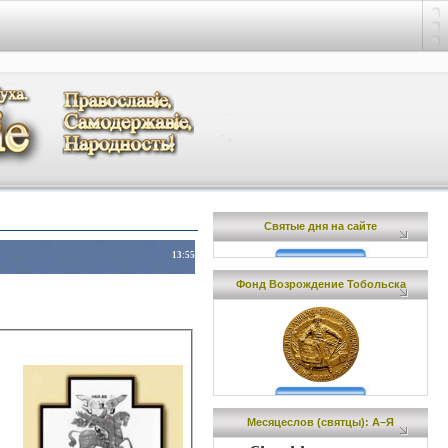
Святые дня на сайте
13:55
Фонд Возрождение Тобольска
Месяцеслов (cвятцы): А–Я