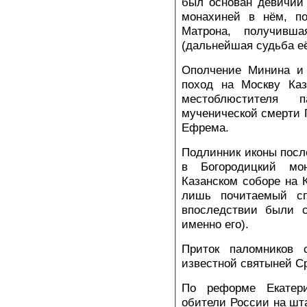
был основан девичий
монахиней в нём, по
Матрона, получивш
(дальнейшая судьба её
Ополчение Минина и 
поход на Москву Каз
местоблюстителя п
мученической смерти Г
Ефрема.
Подлинник иконы посл
в Богородицкий мо
Казанском соборе на 
лишь почитаемый сп
впоследствии были с
именно его).
Приток паломников 
известной святыней С
По реформе Екатери
обители России на шта