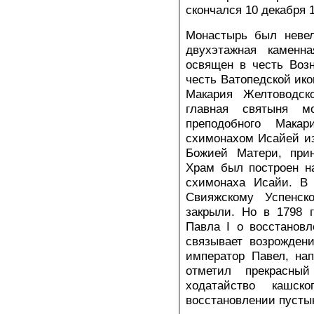
скончался 10 декабря 1
Монастырь был невел
двухэтажная каменн
освящен в честь Воз
честь Ватопедской ик
Макария Желтоводск
главная святыня м
преподобного Макар
схимонахом Исайей из
Божией Матери, при
Храм был построен н
схимонаха Исайи. В 
Свияжскому Успенск
закрыли. Но в 1798 
Павла I о восстанов
связывает возрожден
император Павел, на
отметил прекрасны
ходатайство кашск
восстановлении пусты