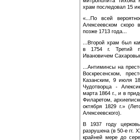
митрополита Тихона 
храм последовал 15 ию
«...По всей вероятн
Алексеевском скоро 
позже 1713 года...
...Второй храм был 
в 1754 г. Третий 
Ивановичем Сахаровым
...Антиминсы на прес
Воскресенском, прес
Казанским, 9 июля 18
Чудотворца - Алекси
марта 1864 г., и в пр
Филаретом, архиеписк
октября 1829 г.» (Ле
Алексеевского).
В 1937 году церков
разрушена (в 50-е гг. 
крайней мере до сере