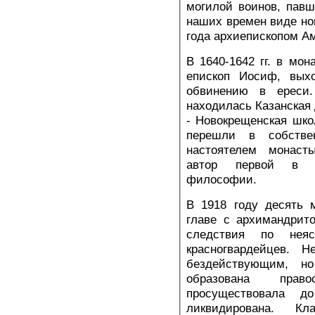
могилой воинов, пав
наших времен виде но
года архиепископом А
В 1640-1642 гг. в мо
епископ Иосиф, вых
обвинению в ереси.
находилась Казанская 
- Новокрещенская шко
перешли в собстве
настоятелем монаст
автор первой в Р
философии.
В 1918 году десять 
главе с архимандрит
следствия по нея
красногвардейцев. 
бездействующим, н
образована прав
просуществовала 
ликвидирована. К