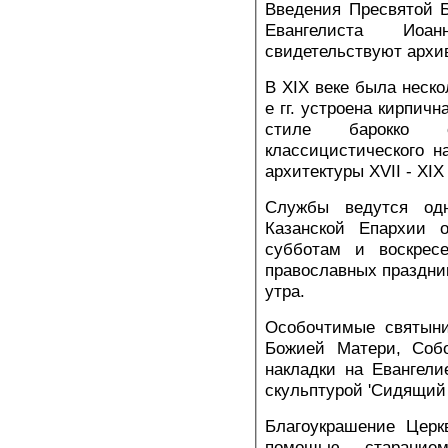
Введения Пресвятой Б
Евангелиста Ио
свидетельствуют архи
В XIX веке была неско
е гг. устроена кирпичн
стиле барокко 
классицистического н
архитектуры XVII - XIX
Службы ведутся од
Казанской Епархии 
субботам и воскрес
православных праздник
утра.
Особочтимые святыни
Божией Матери, Собо
накладки на Евангел
скульптурой 'Сидящий 
Благоукрашение Церк
помощью старание