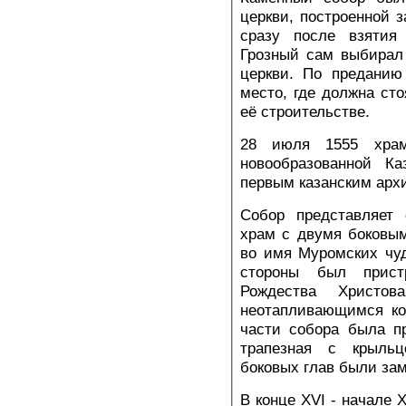
церкви, построенной з
сразу после взятия
Грозный сам выбирал
церкви. По преданию
место, где должна сто
её строительстве.
28 июля 1555 храм
новообразованной Ка
первым казанским арх
Собор представляет 
храм с двумя боковы
во имя Муромских чуд
стороны был прис
Рождества Христов
неотапливающимся ко
части собора была п
трапезная с крыль
боковых глав были за
В конце XVI - начале 