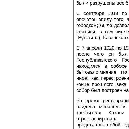
были разрушены все 5
С сентября 1918 по
опечатан ввиду того,
городком; было дозво
святыни, в том числ
(Руготина), Казанского
С 7 апреля 1920 по 1
после чего он был
Республиканского Го
находился в соборе
бытовало мнение, что 
иное, как перестроен
конце прошлого века 
собор был построен на
Во время реставрац
найдена монашеская 
крестителя Казан
отреставрирован
представляетсобой од