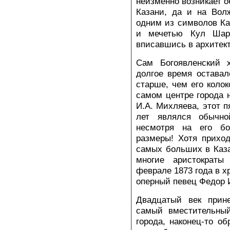
неизменно возникает о
Казани, да и на Вол
одним из символов К
и мечетью Кул Шар
вписавшись в архитект
Сам Богоявленский х
долгое время оставал
старше, чем его колок
самом центре города н
И.А. Михляева, этот п
лет являлся обычно
несмотря на его б
размеры! Хотя прихо
самых больших в Каза
многие аристократы
феврале 1873 года в 
оперный певец Федор 
Двадцатый век прин
самый вместительный
города, наконец-то о