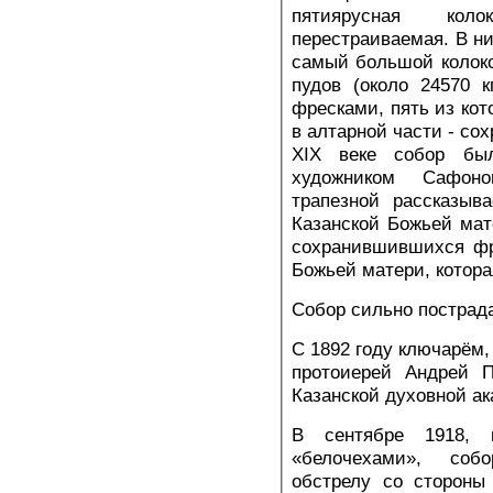
пятиярусная коло
перестраиваемая. В н
самый большой колоко
пудов (около 24570 
фресками, пять из кот
в алтарной части - со
XIX веке собор бы
художником Сафон
трапезной рассказыв
Казанской Божьей мат
сохранившившихся фр
Божьей матери, котора
Собор сильно пострада
С 1892 году ключарём,
протоиерей Андрей П
Казанской духовной а
В сентябре 1918,
«белочехами», соб
обстрелу со стороны