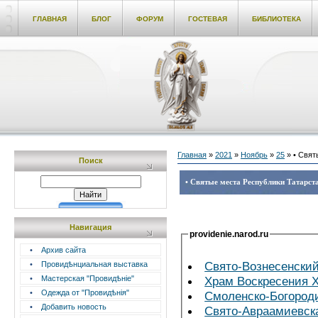
ГЛАВНАЯ
БЛОГ
ФОРУМ
ГОСТЕВАЯ
БИБЛИОТЕКА
Главная
»
2021
»
Ноябрь
»
25
» • Свят
Поиск
• Святые места Республики Татарста
Навигация
providenie.narod.ru
•
Архив сайта
Свято-Вознесенски
•
Провидѣнциальная выставка
•
Мастерская "Провидѣніе"
Храм Воскресения 
•
Одежда от "Провидѣнія"
Смоленско-Богород
•
Добавить новость
Свято-Авраамиевск