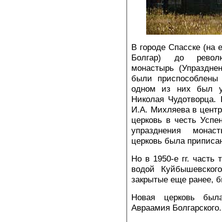
В городе Спасске (на 
Болгар) до револ
монастырь (Упраздне
были приспособлены 
одном из них был у
Николая Чудотворца. В
И.А. Михляева в центр
церковь в честь Успе
упразднения монас
церковь была приписан
Но в 1950-е гг. часть
водой Куйбышевског
закрытые еще ранее, б
Новая церковь был
Авраамия Болгарского.