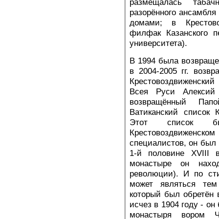
размещалась табач
разорённого ансамбля
домами; в Крестов
филфак Казанского пе
университета).
В 1994 была возвращ
в 2004-2005 гг. возв
Крестовоздвиженский
Всея Руси Алексий 
возвращённый Пап
Ватиканский список 
Этот список 
Крестовоздвиженс
специалистов, он был 
1-й половине XVIII 
монастыре он нахо
революции). И по ст
может являться тем
который был обретён 
исчез в 1904 году - о
монастыря вором Ч