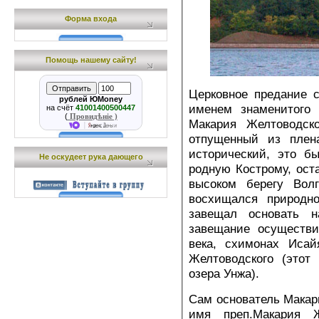
Форма входа
Помощь нашему сайту!
Церковное предание 
рублей ЮMoney
именем знаменитого 
на счёт
41001400500447
(
Провидѣніе )
Макария Желтоводско
отпущенный из плен
исторический, это б
Не оскудеет рука дающего
родную Кострому, ост
высоком берегу Вол
восхищался природно
завещал основать 
завещание осуществи
века, схимонах Исай
Желтоводского (этот
озера Унжа).
Сам основатель Макарь
имя преп.Макария Ж