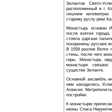
Зилантов Свято-Усп
расположенный в г. Ка
лишним километрах 
старому руслу реки Ка
Монастырь основан И
после взятия города,
стояла царская палат
похоронены русские в
В 1559 разлив Волги
стены, после чего мо
горы. Монастырь окр
монастыря связано
существе Зиланте.
Основной ансамбль мо
нем находились Успе
Алексия Митрополита
постройки.
К монастырю приписан
иконы Спаса Нерукотв