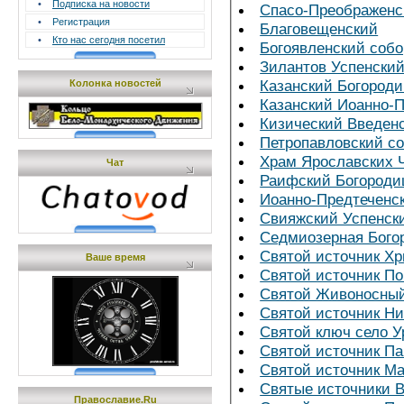
•
Подписка на новости
Спасо-Преображенс
•
Регистрация
Благовещенский
•
Кто нас сегодня посетил
Богоявленский собо
Зилантов Успенски
Казанский Богород
Колонка новостей
Казанский Иоанно-
Кизический Введен
Петропавловский с
Храм Ярославских 
Чат
Раифский Богороди
Иоанно-Предтеченс
Свияжский Успенск
Седмиозерная Бого
Святой источник Хр
Ваше время
Святой источник П
Святой Живоносный
Святой источник Ни
Святой ключ село У
Святой источник П
Святой источник Ма
Святые источники 
Православие.Ru