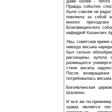
даже более - почти
Правда, события, спо
были совсем не радос
повлекла за собой в
многих приходск
Благовещенского соб
кафедрой Казанских А
Увы, советское время 
некогда весьма нарядн
был сильно обезобра
расхищены, купола 
размещался университ
стене висела надпис
После возвращения
потребовалась весьма 
Богоявленская церко
Шаляпин.
И все же по-прежнему
храма является пост
колокольня, кот