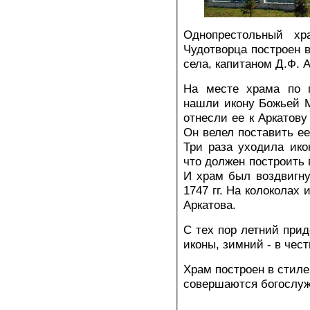
Однопрестольный х
Чудотворца построен 
села, капитаном Д.Ф. 
На месте храма по 
нашли икону Божьей 
отнесли ее к Аркатову
Он велел поставить ее
Три раза уходила икон
что должен построить 
И храм был воздвигнут
1747 гг. На колоколах
Аркатова.
С тех пор летний при
иконы, зимний - в чес
Храм построен в стиле
совершаются богослуж