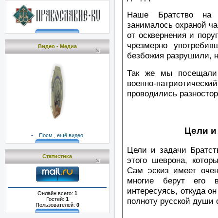
Наше Братство на 
занималось охраной ча
от осквернения и пору
чрезмерно употребив
Видео - Медиа
безбожия разрушили, н
Так же мы посещали 
военно-патриотиче
проводились разностор
Цели и
•
Посм., ещё видео
Цели и задачи Братст
Статистика
этого шеврона, котор
Сам эскиз имеет очен
многие берут его 
интересуясь, откуда о
Онлайн всего:
1
полноту русской души 
Гостей:
1
Пользователей:
0