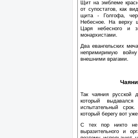
Щит на эмблеме красн
от супостатов, как в
щита - Голгофа, че
Небесное. На верху 
Царя небесного и з
монархистами.
Два евангельских меч
непримиримую войну
внешними врагами.
Чаяни
Так чаяния русской 
который выдавался
испытательный срок
который берегу вот уже
С тех пор никто не
выразительного и орг
поэтому используют н