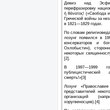
Девиз над Эсфиг
перефразировку нацио
ή θάνατος! («Свобода и
Греческой войны за не
в 1821—1829 годах.
По словам религиоведа
лозунг появился в 19
консерваторов и бо
Охлобыстин), сторон
некоторых священносл
[2].
В 1997—1999 го
публицистический
смерть!»[3]
Лозунг «Православи
представителей некот
организаций (нап
хоругвеносцев).[4]