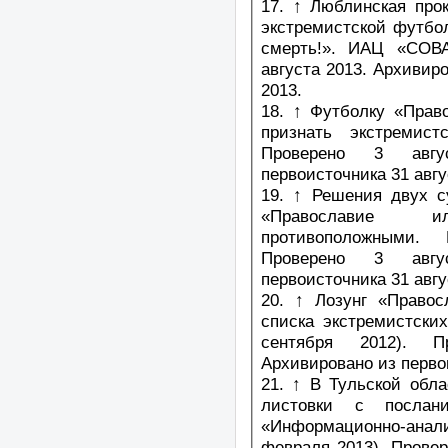
17. ↑ Люблинская про
экстремистской футбо
смерть!». ИАЦ «СОВА
августа 2013. Архивиро
2013.
18. ↑ Футболку «Прав
признать экстремист
Проверено 3 авгу
первоисточника 31 авгу
19. ↑ Решения двух с
«Православие и
противоположными.
Проверено 3 авгу
первоисточника 31 авгу
20. ↑ Лозунг «Правос
списка экстремистски
сентября 2012). П
Архивировано из перво
21. ↑ В Тульской обл
листовки с послани
«Информационно-ана
февраля 2013). Провер