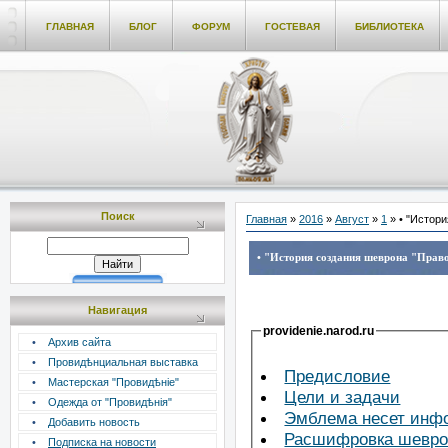
ГЛАВНАЯ
БЛОГ
ФОРУМ
ГОСТЕВАЯ
БИБЛИОТЕКА
Поиск
Главная
»
2016
»
Август
»
1
» • "Истор
• "История создания шеврона "Право
Навигация
providenie.narod.ru
•
Архив сайта
•
Провидѣнциальная выставка
Предисловие
•
Мастерская "Провидѣніе"
Цели и задачи
•
Одежда от "Провидѣнія"
Эмблема несет ин
•
Добавить новость
Расшифровка шевро
•
Подписка на новости