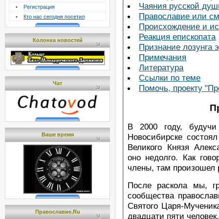
Чаяния русской душ
•
Регистрация
Православие или см
•
Кто нас сегодня посетил
Происхождение и и
Реакция епископата
Колонка новостей
Признание лозунга 
Примечания
Литература
Ссылки по теме
Чат
Помочь, проекту "Пр
П
В 2000 году, будучи
Ваше время
Новосибирске состоял
Великого Князя Алекс
оно недолго. Как гов
члены, там произошел 
После раскола мы, г
сообщества православ
Святого Царя-Мученика
Православие.Ru
двадцати пяти человек.