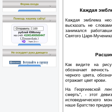
Форма входа
Каждая эмбл
Помощь нашему сайту!
Каждая эмблема нес
высказать не словам
занимался работавш
рублей ЮMoney
Святого Царя-Мученика
на счёт
41001400500447
(
Провидѣніе )
Не оскудеет рука дающего
Расши
Как видите на рису
обозначает вечност
черного цвета, обозн
отражает цвет крови.
На Георгиевской лен
смерть", - этот дев
исповеднического мон
наше Братство придерж