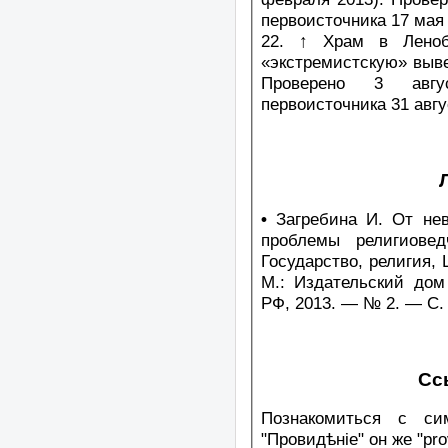
первоисточника 17 мая 
22. ↑ Храм в Леноб
«экстремистскую» выве
Проверено 3 авгу
первоисточника 31 авгу
•
Загребина И. От нев
проблемы религиовед
Государство, религия,
М.: Издательский дом
РФ, 2013. — № 2. — С.
Сс
Познакомиться с си
"Провидѣніе" он же "pro