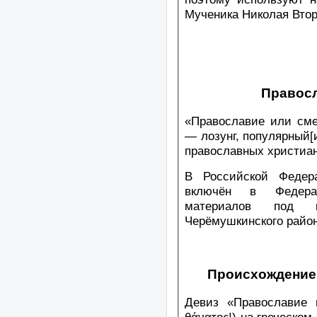
Мученика Николая Втор
Правосл
«Православие или смер
— лозунг, популярный[и
православных христиан
В Российской Федер
включён в Федерал
материалов под
Черёмушкинского район
Происхождение 
Девиз «Православие и
θάνατος!) на греческом