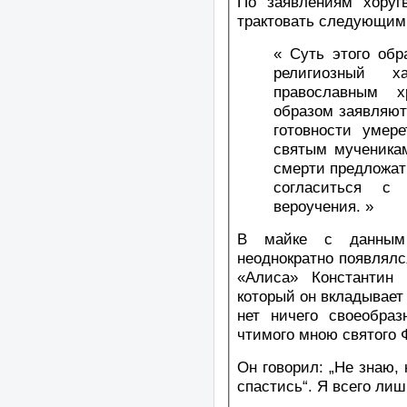
По заявлениям хоругв
трактовать следующим
« Суть этого об
религиозный 
православным х
образом заявляют
готовности умер
святым мученика
смерти предложат
согласиться с 
вероучения. »
В майке с данным
неоднократно появлялс
«Алиса» Константин 
который он вкладывает 
нет ничего своеобраз
чтимого мною святого 
Он говорил: „Не знаю, 
спастись“. Я всего лиш