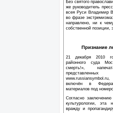
Без святого православи
же руководитель прес
всея Руси Владимир В
во фразе экстремизма:
направлено, ни к чем
собственной позиции, э
Признание л
21 декабря 2010 го
районного суда Мос
смерть!», напеча
представленны
www.russiansymbol.ru
включён в Федерал
материалов под номером
Согласно заключению 
культурологии, эта 
вражду и пропагандир