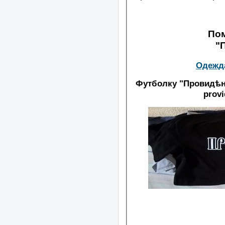
Пом
"
Одежда
Футболку "Провидѣні
prov